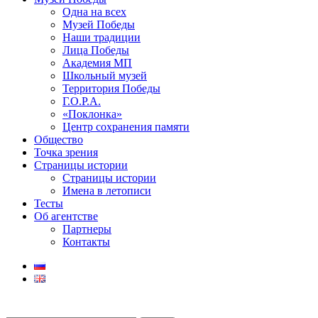
Одна на всех
Музей Победы
Наши традиции
Лица Победы
Академия МП
Школьный музей
Территория Победы
Г.О.Р.А.
«Поклонка»
Центр сохранения памяти
Общество
Точка зрения
Страницы истории
Страницы истории
Имена в летописи
Тесты
Об агентстве
Партнеры
Контакты