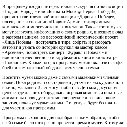
В программу входит интерактивная экскурсия по экспозиции
«Подвиг Народа» или «Битва за Москву. Первая Победа!»,
просмотр светозвуковой инсталляции «Дорога к Победе»,
посещение экспозиции «Подвиг Армии» с диорамным
комплексом и многочисленных выставок. Также гости музея
могут загрузить информацию о своих родных, внесших вклад
в разгром нацизма, во всероссийский исторический проект
«Лица Победы», пострелять в тире, собрать и разобрать
автомат и узнать об истории оружия на мастер-классе
«Арсенал», посмотреть концерт «Журавли Победы» и
новинки отечественного и зарубежного кино в кинотеатре
«Поклонка». Кроме того, в программу можно включить кофе-
брейк и комплексный обед для всех членов семьи.
Посетить музей можно даже с самыми маленькими членами
семьи. Пока родители со старшими детьми на экскурсиях или
в кино, малыши с 3 лет могут побыть в Детском досуговом
центре, где для них оборудована игровая комната, а опытные
аниматоры проведут с детьми творческие и развивающие
занятия, покажут мультфильмы. Эта услуга будет бесплатна
для участников программы.
Программа выходного дня подобрана таким образом, чтобы
всей семье было интересно провести время в музее. К тому же