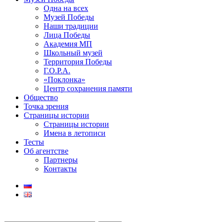
Одна на всех
Музей Победы
Наши традиции
Лица Победы
Академия МП
Школьный музей
Территория Победы
Г.О.Р.А.
«Поклонка»
Центр сохранения памяти
Общество
Точка зрения
Страницы истории
Страницы истории
Имена в летописи
Тесты
Об агентстве
Партнеры
Контакты