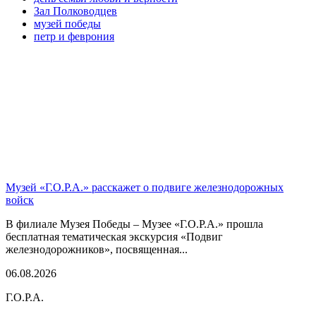
Зал Полководцев
музей победы
петр и феврония
Музей «Г.О.Р.А.» расскажет о подвиге железнодорожных
войск
В филиале Музея Победы – Музее «Г.О.Р.А.» прошла
бесплатная тематическая экскурсия «Подвиг
железнодорожников», посвященная...
06.08.2026
Г.О.Р.А.