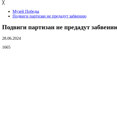
╳
Музей Победы
Подвиги партизан не предадут забвению
Подвиги партизан не предадут забвени
28.06.2024
1665