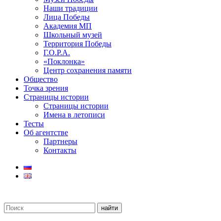
Наши традиции
Лица Победы
Академия МП
Школьный музей
Территория Победы
Г.О.Р.А.
«Поклонка»
Центр сохранения памяти
Общество
Точка зрения
Страницы истории
Страницы истории
Имена в летописи
Тесты
Об агентстве
Партнеры
Контакты