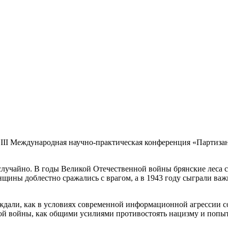
ь III Международная научно-практическая конференция «Партиз
лучайно. В годы Великой Отечественной войны брянские леса 
щины доблестно сражались с врагом, а в 1943 году сыграли важ
ждали, как в условиях современной информационной агрессии со
ой войны, как общими усилиями противостоять нацизму и попы