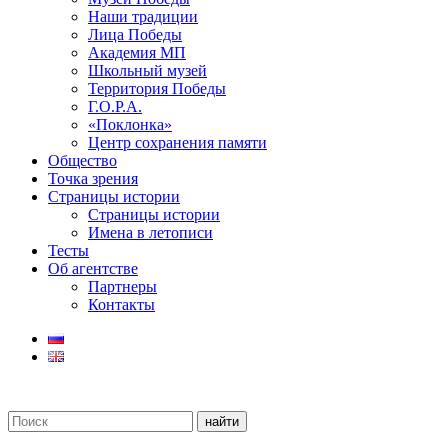
Наши традиции
Лица Победы
Академия МП
Школьный музей
Территория Победы
Г.О.Р.А.
«Поклонка»
Центр сохранения памяти
Общество
Точка зрения
Страницы истории
Страницы истории
Имена в летописи
Тесты
Об агентстве
Партнеры
Контакты