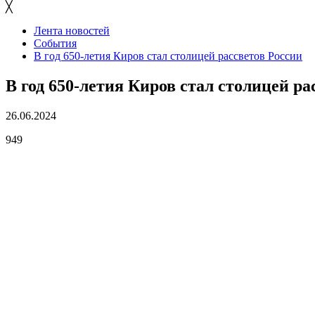
╳
Лента новостей
События
В год 650-летия Киров стал столицей рассветов России
В год 650-летия Киров стал столицей ра
26.06.2024
949