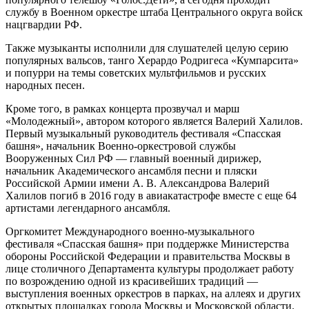
службу в Военном оркестре штаба Центрального округа войск
нацгвардии РФ.
Также музыканты исполнили для слушателей целую серию
популярных вальсов, танго Херардо Родригеса «Кумпарсита»
и попурри на темы советских мультфильмов и русских
народных песен.
Кроме того, в рамках концерта прозвучал и марш
«Молодежный», автором которого является Валерий Халилов.
Первый музыкальный руководитель фестиваля «Спасская
башня», начальник Военно-оркестровой службы
Вооруженных Сил РФ — главный военный дирижер,
начальник Академического ансамбля песни и пляски
Российской Армии имени А. В. Александрова Валерий
Халилов погиб в 2016 году в авиакатастрофе вместе с еще 64
артистами легендарного ансамбля.
Оргкомитет Международного военно-музыкального
фестиваля «Спасская башня» при поддержке Министерства
обороны Российской Федерации и правительства Москвы в
лице столичного Департамента культуры продолжает работу
по возрождению одной из красивейших традиций —
выступления военных оркестров в парках, на аллеях и других
открытых площадках города Москвы и Московской области.