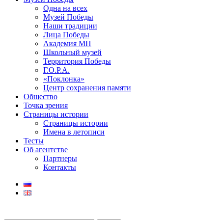
Одна на всех
Музей Победы
Наши традиции
Лица Победы
Академия МП
Школьный музей
Территория Победы
Г.О.Р.А.
«Поклонка»
Центр сохранения памяти
Общество
Точка зрения
Страницы истории
Страницы истории
Имена в летописи
Тесты
Об агентстве
Партнеры
Контакты