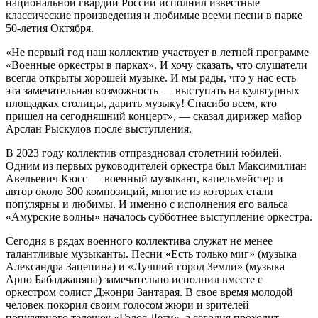
национальной гвардии России исполнил известные
классические произведения и любимые всеми песни в парке
50-летия Октября.
«Не первый год наш коллектив участвует в летней программе
«Военные оркестры в парках». И хочу сказать, что слушатели
всегда открыты хорошей музыке. И мы рады, что у нас есть
эта замечательная возможность — выступать на культурных
площадках столицы, дарить музыку! Спасибо всем, кто
пришел на сегодняшний концерт», — сказал дирижер майор
Арслан Рыскулов после выступления.
В 2023 году коллектив отпраздновал столетний юбилей.
Одним из первых руководителей оркестра был Максимилиан
Авельевич Кюсс — военный музыкант, капельмейстер и
автор около 300 композиций, многие из которых стали
популярны и любимы. И именно с исполнения его вальса
«Амурские волны» началось субботнее выступление оркестра.
Сегодня в рядах военного коллектива служат не менее
талантливые музыканты. Песни «Есть только миг» (музыка
Александра Зацепина) и «Лучший город Земли» (музыка
Арно Бабаджаняна) замечательно исполнил вместе с
оркестром солист Джонри Зантарая. В свое время молодой
человек покорил своим голосом жюри и зрителей
популярного телешоу «Голос.Дети», а сегодня проходит