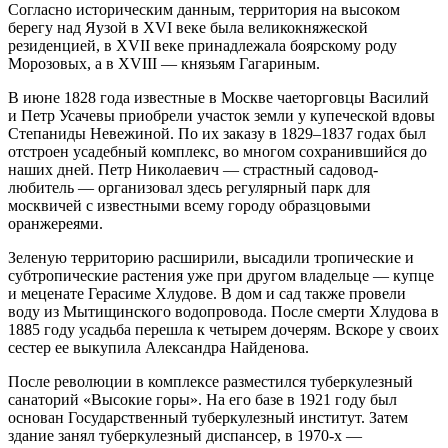
Согласно историческим данным, территория на высоком
берегу над Яузой в XVI веке была великокняжеской
резиденцией, в XVII веке принадлежала боярскому роду
Морозовых, а в XVIII — князьям Гагариным.
В июне 1828 года известные в Москве чаеторговцы Василий
и Петр Усачевы приобрели участок земли у купеческой вдовы
Степаниды Невежиной. По их заказу в 1829–1837 годах был
отстроен усадебный комплекс, во многом сохранившийся до
наших дней. Петр Николаевич — страстный садовод-
любитель — организовал здесь регулярный парк для
москвичей с известными всему городу образцовыми
оранжереями.
Зеленую территорию расширили, высадили тропические и
субтропические растения уже при другом владельце — купце
и меценате Герасиме Хлудове. В дом и сад также провели
воду из Мытищинского водопровода. После смерти Хлудова в
1885 году усадьба перешла к четырем дочерям. Вскоре у своих
сестер ее выкупила Александра Найденова.
После революции в комплексе разместился туберкулезный
санаторий «Высокие горы». На его базе в 1921 году был
основан Государственный туберкулезный институт. Затем
здание занял туберкулезный диспансер, в 1970-х —