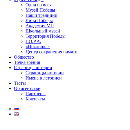
Одна на всех
Музей Победы
Наши традиции
Лица Победы
Академия МП
Школьный музей
Территория Победы
Г.О.Р.А.
«Поклонка»
Центр сохранения памяти
Общество
Точка зрения
Страницы истории
Страницы истории
Имена в летописи
Тесты
Об агентстве
Партнеры
Контакты