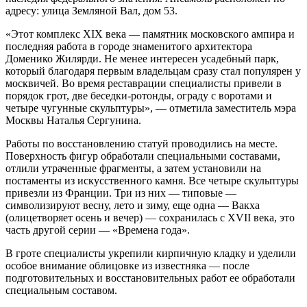
адресу: улица Земляной Вал, дом 53.
«Этот комплекс XIX века — памятник московского ампира и
последняя работа в городе знаменитого архитектора
Доменико Жилярди. Не менее интересен усадебный парк,
который благодаря первым владельцам сразу стал популярен у
москвичей. Во время реставрации специалисты привели в
порядок грот, две беседки-ротонды, ограду с воротами и
четыре чугунные скульптуры», — отметила заместитель мэра
Москвы Наталья Сергунина.
Работы по восстановлению статуй проводились на месте.
Поверхность фигур обработали специальными составами,
отлили утраченные фрагменты, а затем установили на
постаменты из искусственного камня. Все четыре скульптуры
привезли из Франции. Три из них — типовые —
символизируют весну, лето и зиму, еще одна — Вакха
(олицетворяет осень и вечер) — сохранилась с XVII века, это
часть другой серии — «Времена года».
В гроте специалисты укрепили кирпичную кладку и уделили
особое внимание облицовке из известняка — после
подготовительных и восстановительных работ ее обработали
специальным составом.