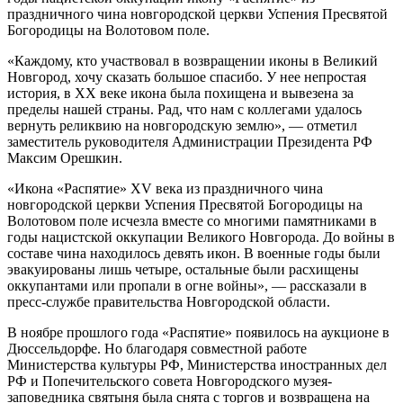
праздничного чина новгородской церкви Успения Пресвятой
Богородицы на Волотовом поле.
«Каждому, кто участвовал в возвращении иконы в Великий
Новгород, хочу сказать большое спасибо. У нее непростая
история, в XX веке икона была похищена и вывезена за
пределы нашей страны. Рад, что нам с коллегами удалось
вернуть реликвию на новгородскую землю», — отметил
заместитель руководителя Администрации Президента РФ
Максим Орешкин.
«Икона «Распятие» XV века из праздничного чина
новгородской церкви Успения Пресвятой Богородицы на
Волотовом поле исчезла вместе со многими памятниками в
годы нацистской оккупации Великого Новгорода. До войны в
составе чина находилось девять икон. В военные годы были
эвакуированы лишь четыре, остальные были расхищены
оккупантами или пропали в огне войны», — рассказали в
пресс-службе правительства Новгородской области.
В ноябре прошлого года «Распятие» появилось на аукционе в
Дюссельдорфе. Но благодаря совместной работе
Министерства культуры РФ, Министерства иностранных дел
РФ и Попечительского совета Новгородского музея-
заповедника святыня была снята с торгов и возвращена на