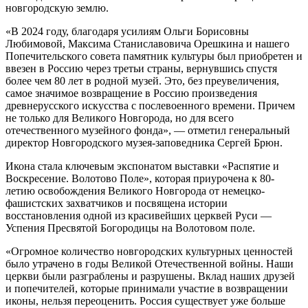
новгородскую землю.
«В 2024 году, благодаря усилиям Ольги Борисовны
Любимовой, Максима Станиславовича Орешкина и нашего
Попечительского совета памятник культуры был приобретен и
ввезен в Россию через третьи страны, вернувшись спустя
более чем 80 лет в родной музей. Это, без преувеличения,
самое значимое возвращение в Россию произведения
древнерусского искусства с послевоенного времени. Причем
не только для Великого Новгорода, но для всего
отечественного музейного фонда», — отметил генеральный
директор Новгородского музея-заповедника Сергей Брюн.
Икона стала ключевым экспонатом выставки «Распятие и
Воскресение. Волотово Поле», которая приурочена к 80-
летию освобождения Великого Новгорода от немецко-
фашистских захватчиков и посвящена истории
восстановления одной из красивейших церквей Руси —
Успения Пресвятой Богородицы на Волотовом поле.
«Огромное количество новгородских культурных ценностей
было утрачено в годы Великой Отечественной войны. Наши
церкви были разграблены и разрушены. Вклад наших друзей
и попечителей, которые принимали участие в возвращении
иконы, нельзя переоценить. Россия существует уже больше