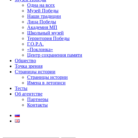
Одна на всех
Музей Победы
Наши традиции
Лица Победы
Академия МП
Школьный музей
Территория Победы
Г.О.Р.А.
«Поклонка»
Центр сохранения памяти
Общество
Точка зрения
Страницы истории
Страницы истории
Имена в летописи
Тесты
Об агентстве
Партнеры
Контакты