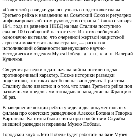
«Советской разведке удалось узнать о подготовке главы
Третьего рейха к нападению на Советский Союз и регулярно
информировать об этом руководство страны. Только с января
1941 года из разведки НКВД на имя Сталина поступило
свыше 100 сообщений на этот счет. Из этих сообщений
однозначно вытекало, что очередной жертвой нацистской
агрессии может стать наша страна», — рассказал
исполняющий обязанности заведующего научно-
методическим отделом Музея Победы д. э. н., к. и. н. Валерий
Куличков.
Сведения разведки о дате начала войны носили подчас
противоречивый характер. Позже историки разведки
подсчитали, что таких дат было названо девять. При этом
Сталину было известно и о том, что глава Третьего рейха под
различными предлогами откладывал нападение на Францию
38 раз.
В завершение лекции ребята увидели два документальных
фильма про советских разведчиков Алексея Ботяна и Геворка
Вартаняна. Картины были сняты при содействии Службы
внешней разведки и переданы Музею Победы.
Городской клуб «Лето Побед» будет работать на базе Музея