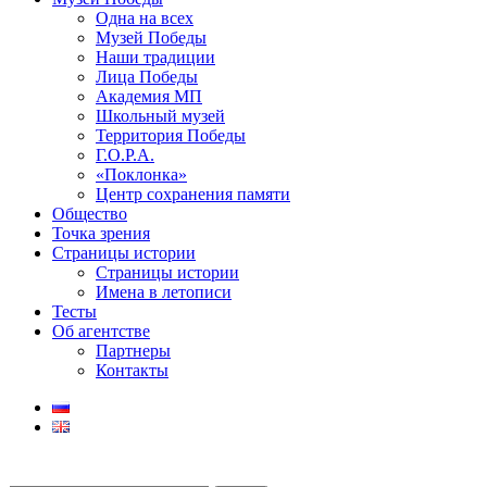
Одна на всех
Музей Победы
Наши традиции
Лица Победы
Академия МП
Школьный музей
Территория Победы
Г.О.Р.А.
«Поклонка»
Центр сохранения памяти
Общество
Точка зрения
Страницы истории
Страницы истории
Имена в летописи
Тесты
Об агентстве
Партнеры
Контакты