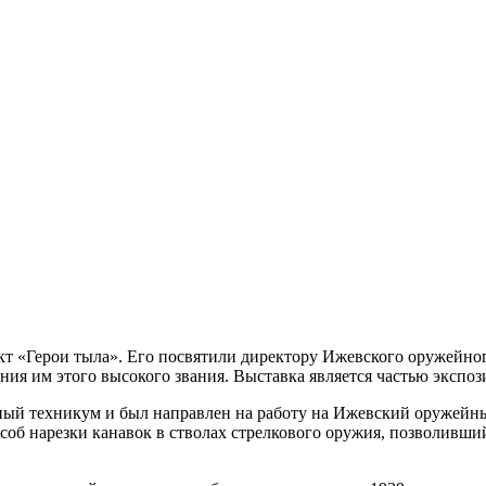
 «Герои тыла». Его посвятили директору Ижевского оружейног
ия им этого высокого звания. Выставка является частью экспо
 техникум и был направлен на работу на Ижевский оружейный 
б нарезки канавок в стволах стрелкового оружия, позволивший 