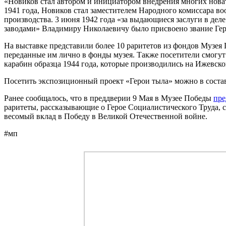
«Новиков стал автором и инициатором внедрения многих новато
1941 года, Новиков стал заместителем Народного комиссара в
производства. 3 июня 1942 года «за выдающиеся заслуги в дел
заводами» Владимиру Николаевичу было присвоено звание Гер
На выставке представили более 10 раритетов из фондов Музея
переданные им лично в фонды музея. Также посетители смогут у
карабин образца 1944 года, которые производились на Ижевско
Посетить экспозиционный проект «Герои тыла» можно в соста
Ранее сообщалось, что в преддверии 9 Мая в Музее Победы
пре
раритеты, рассказывающие о Герое Социалистического Труда, 
весомый вклад в Победу в Великой Отечественной войне.
#мп