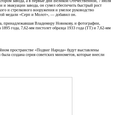
ктором завода, а в первые дни Великой Отечественной, 7 июля
и и эвакуации завода, он сумел обеспечить быстрый рост
кого и стрелкового вооружения и умелое руководство
той медали «Серп и Молот», — добавил он.
да, принадлежавшая Владимиру Новикову, и фотографии,
1895 года, 7,62-мм пистолет образца 1933 года (ТТ) и 7,62-мм
ейном пространстве «Подвиг Народа» будут выставлены
 была создана серия советских минометов, которые внесли