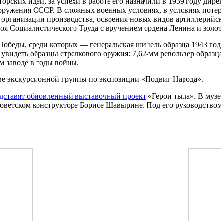
рских идей, за успехи в работе его назначили в 1939 году дире
ооружения СССР. В сложных военных условиях, в условиях потер
е организации производства, освоения новых видов артиллерийс
оя Социалистического Труда с вручением ордена Ленина и золо
 Победы, среди которых — генеральская шинель образца 1943 го
видеть образцы стрелкового оружия: 7,62-мм револьвер образца 
м заводе в годы войны.
ве экскурсионной группы по экспозиции «Подвиг Народа».
дставят обновленный выставочный проект
«Герои тыла». В муз
советском конструкторе Борисе Шавырине. Под его руководством