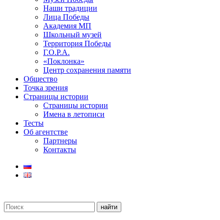
Наши традиции
Лица Победы
Академия МП
Школьный музей
Территория Победы
Г.О.Р.А.
«Поклонка»
Центр сохранения памяти
Общество
Точка зрения
Страницы истории
Страницы истории
Имена в летописи
Тесты
Об агентстве
Партнеры
Контакты