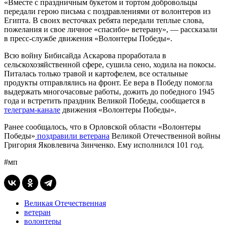
«Вместе с праздничным букетом и тортом добровольцы
передали герою письма с поздравлениями от волонтеров из
Египта. В своих весточках ребята передали теплые слова,
пожелания и свое личное «спасибо» ветерану», — рассказали
в пресс-службе движения «Волонтеры Победы».
Всю войну Бибисайда Аскарова проработала в
сельскохозяйственной сфере, сушила сено, ходила на покосы.
Питалась только травой и картофелем, все остальные
продукты отправлялись на фронт. Ее вера в Победу помогла
выдержать многочасовые работы, дожить до победного 1945
года и встретить праздник Великой Победы, сообщается в
телеграм-канале
движения «Волонтеры Победы».
Ранее сообщалось, что в Орловской области «Волонтеры
Победы»
поздравили ветерана
Великой Отечественной войны
Григория Яковлевича Зинченко. Ему исполнился 101 год.
#мп
Великая Отечественная
ветеран
волонтеры