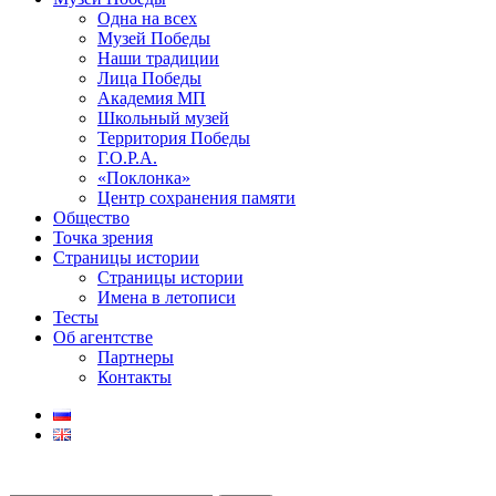
Одна на всех
Музей Победы
Наши традиции
Лица Победы
Академия МП
Школьный музей
Территория Победы
Г.О.Р.А.
«Поклонка»
Центр сохранения памяти
Общество
Точка зрения
Страницы истории
Страницы истории
Имена в летописи
Тесты
Об агентстве
Партнеры
Контакты