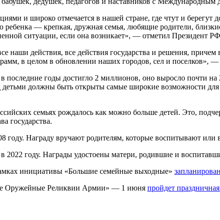
, бабушек, дедушек, педагогов и наставников с Международным 
циями и широко отмечается в нашей стране, где чтут и берегут
 ребенка — крепкая, дружная семья, любящие родители, близкие,
зненной ситуации, если она возникает», — отметил Президент РФ
се наши действия, все действия государства и решения, причем 
рамм, в целом в обновлении наших городов, сел и поселков», —
 в последние годы достигло 2 миллионов, оно выросло почти на
ед детьми должны быть открыты самые широкие возможности для
российских семьях рождалось как можно больше детей. Это, подч
ва государства.
8 году. Награду вручают родителям, которые воспитывают или в
 2022 году. Награды удостоены матери, родившие и воспитавшие
в рамках инициативы «Большие семейные выходные»
запланирова
ные Оружейные Реликвии Армии» — 1 июня
пройдет праздничная