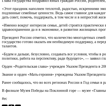
Глава государства поздравил юных граждан России, родителей
«Этот праздник наполнен теплотой, радостью, искренними эмо
подлинные семейные ценности. Ведь самое главное для каждого
дать совет, помочь, поддержать, в том числе и в непростой жи
«Именно вокруг интересов семьи, детей строятся практически в
здравоохранении да и в экономике, в развитии жилищных прог
Президент России отметил, что количество многодетных семей
государство готово оказать им необходимую поддержку, а пер
талантов.
«Будем и дальше, безусловно, создавать все условия, чтобы в 
политики, работа на перспективу, ради будущего», — заявил гла
Орден «Родительская слава» учрежден Указом Президента в 200
Звание и орден «Мать-героиня» учреждены Указом Президента в
Ранее сообщалось, что во всех регионах России в Год семьи 
В филиале Музея Победы на Поклонной горе — музее «Глав
#ес