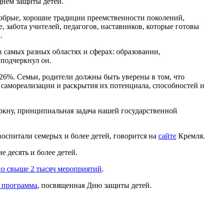
днем защиты детей.
 добрые, хорошие традиции преемственности поколений,
 забота учителей, педагогов, наставников, которые готовы
.
в самых разных областях и сферах: образовании,
 подчеркнул он.
 26%. Семьи, родители должны быть уверены в том, что
 самореализации и раскрытия их потенциала, способностей и
еркну, принципиальная задача нашей государственной
оспитали семерых и более детей, говорится на
сайте
Кремля.
 десять и более детей.
но свыше 2 тысяч мероприятий
.
 программа
, посвященная Дню защиты детей.