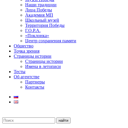
Наши традиции
Лица Победы
Академия МП
Школьный музей
Территория Победы
Г.О.Р.А.
«Поклонка»
Центр сохранения памяти
Общество
Точка зрения
Страницы истории
Страницы истории
Имена в летописи
Тесты
Об агентстве
Партнеры
Контакты