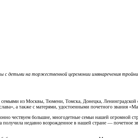
вы с детьми на торжественной церемонии имянаречения тройни,
семьями из Москвы, Тюмени, Томска, Донецка, Ленинградской о
ава», а также с матерями, удостоенными почетного звания «Мат
но чествуем большие, многодетные семьи нашей огромной стран
мама получила недавно возрожденное в нашей стране — почетное