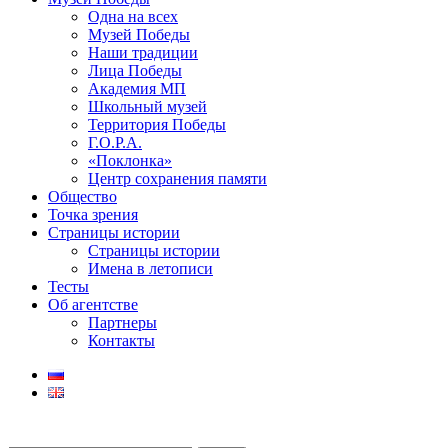
Одна на всех
Музей Победы
Наши традиции
Лица Победы
Академия МП
Школьный музей
Территория Победы
Г.О.Р.А.
«Поклонка»
Центр сохранения памяти
Общество
Точка зрения
Страницы истории
Страницы истории
Имена в летописи
Тесты
Об агентстве
Партнеры
Контакты