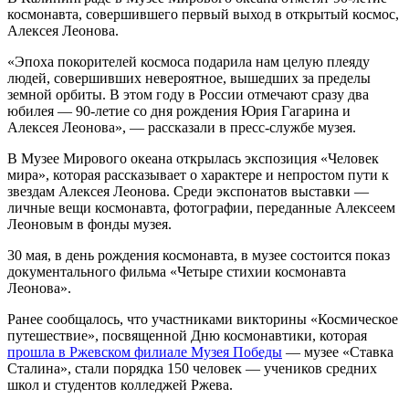
космонавта, совершившего первый выход в открытый космос,
Алексея Леонова.
«Эпоха покорителей космоса подарила нам целую плеяду
людей, совершивших невероятное, вышедших за пределы
земной орбиты. В этом году в России отмечают сразу два
юбилея — 90-летие со дня рождения Юрия Гагарина и
Алексея Леонова», — рассказали в пресс-службе музея.
В Музее Мирового океана открылась экспозиция «Человек
мира», которая рассказывает о характере и непростом пути к
звездам Алексея Леонова. Среди экспонатов выставки —
личные вещи космонавта, фотографии, переданные Алексеем
Леоновым в фонды музея.
30 мая, в день рождения космонавта, в музее состоится показ
документального фильма «Четыре стихии космонавта
Леонова».
Ранее сообщалось, что участниками викторины «Космическое
путешествие», посвященной Дню космонавтики, которая
прошла в Ржевском филиале Музея Победы
— музее «Ставка
Сталина», стали порядка 150 человек — учеников средних
школ и студентов колледжей Ржева.