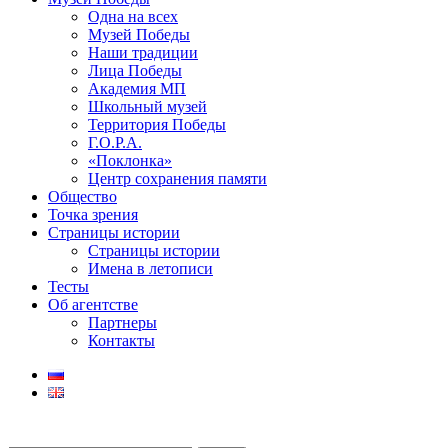
Одна на всех
Музей Победы
Наши традиции
Лица Победы
Академия МП
Школьный музей
Территория Победы
Г.О.Р.А.
«Поклонка»
Центр сохранения памяти
Общество
Точка зрения
Страницы истории
Страницы истории
Имена в летописи
Тесты
Об агентстве
Партнеры
Контакты