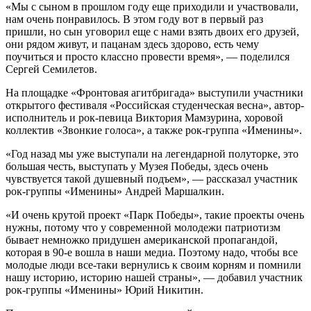
«Мы с сыном в прошлом году еще приходили и участвовали,
нам очень понравилось. В этом году вот в первый раз
пришли, но сын уговорил еще с нами взять двоих его друзей,
они рядом живут, и пацанам здесь здорово, есть чему
поучиться и просто классно провести время», — поделился
Сергей Семилетов.
На площадке «Фронтовая агитбригада» выступили участники
открытого фестиваля «Российская студенческая весна», автор-
исполнитель и рок-певица Виктория Мамзурина, хоровой
коллектив «Звонкие голоса», а также рок-группа «Именины».
«Год назад мы уже выступали на легендарной полуторке, это
большая честь, выступать у Музея Победы, здесь очень
чувствуется такой душевный подъем», — рассказал участник
рок-группы «Именины» Андрей Маршалкин.
«И очень крутой проект «Парк Победы», такие проекты очень
нужны, потому что у современной молодежи патриотизм
бывает немножко придушен американской пропагандой,
которая в 90-е вошла в наши медиа. Поэтому надо, чтобы все
молодые люди все-таки вернулись к своим корням и помнили
нашу историю, историю нашей страны», — добавил участник
рок-группы «Именины» Юрий Никитин.