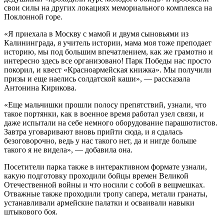
свои силы на других локациях мемориального комплекса на
Поклонной горе.
«Я приехала в Москву с мамой и двумя сыновьями из
Калининграда, я учитель истории, мама моя тоже преподает
историю, мы под большим впечатлением, как же грамотно и
интересно здесь все организовано! Парк Победы нас просто
покорил, и квест «Красноармейская книжка». Мы получили
призы и еще наелись солдатской каши», — рассказала
Антонина Кирикова.
«Еще мальчишки прошли полосу препятствий, узнали, что
такое портянки, как в военное время работал узел связи, и
даже испытали на себе немного оборудование парашютистов.
Завтра уговаривают вновь прийти сюда, и я сдалась
безоговорочно, ведь у нас такого нет, да и нигде больше
такого я не видела», — добавила она.
Посетители парка также в интерактивном формате узнали,
какую подготовку проходили бойцы времен Великой
Отечественной войны и что носили с собой в вещмешках.
Отважные также проходили тропу сапера, метали гранаты,
устанавливали армейские палатки и осваивали навыки
штыкового боя.