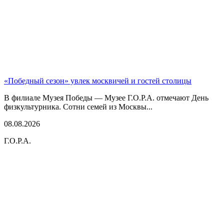
«Победный сезон» увлек москвичей и гостей столицы
В филиале Музея Победы — Музее Г.О.Р.А. отмечают День
физкультурника. Сотни семей из Москвы...
08.08.2026
Г.О.Р.А.