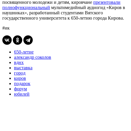
посвященного молодежи и детям, кировчане
презентовали
полнофункциональный
мультимедийный аудиогид «Киров в
наушниках», разработанный студентами Вятского
государственного университета к 650-летию города Кирова.
#ик
650-летие
александр соколов
вднх
выставка
город
киров
подарок
форум
юбилей