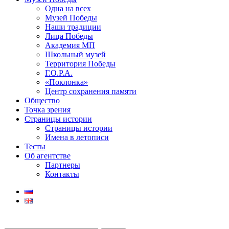
Одна на всех
Музей Победы
Наши традиции
Лица Победы
Академия МП
Школьный музей
Территория Победы
Г.О.Р.А.
«Поклонка»
Центр сохранения памяти
Общество
Точка зрения
Страницы истории
Страницы истории
Имена в летописи
Тесты
Об агентстве
Партнеры
Контакты