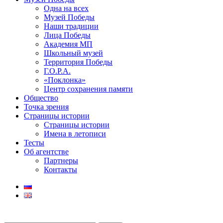
Одна на всех
Музей Победы
Наши традиции
Лица Победы
Академия МП
Школьный музей
Территория Победы
Г.О.Р.А.
«Поклонка»
Центр сохранения памяти
Общество
Точка зрения
Страницы истории
Страницы истории
Имена в летописи
Тесты
Об агентстве
Партнеры
Контакты