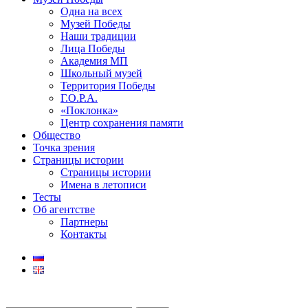
Одна на всех
Музей Победы
Наши традиции
Лица Победы
Академия МП
Школьный музей
Территория Победы
Г.О.Р.А.
«Поклонка»
Центр сохранения памяти
Общество
Точка зрения
Страницы истории
Страницы истории
Имена в летописи
Тесты
Об агентстве
Партнеры
Контакты