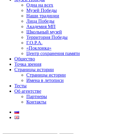
Одна на всех
Музей Победы
Наши традиции
Лица Победы
Академия МП
Школьный музей
Территория Победы
Г.О.Р.А.
«Поклонка»
Центр сохранения памяти
Общество
Точка зрения
Страницы истории
Страницы истории
Имена в летописи
Тесты
Об агентстве
Партнеры
Контакты