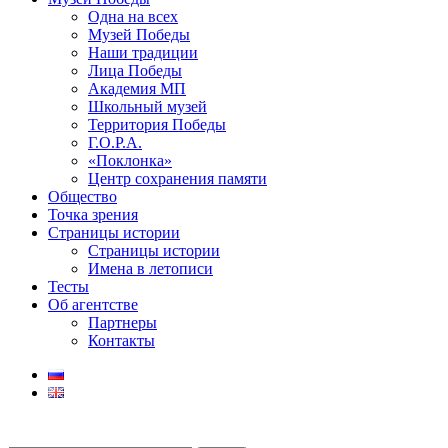
Одна на всех
Музей Победы
Наши традиции
Лица Победы
Академия МП
Школьный музей
Территория Победы
Г.О.Р.А.
«Поклонка»
Центр сохранения памяти
Общество
Точка зрения
Страницы истории
Страницы истории
Имена в летописи
Тесты
Об агентстве
Партнеры
Контакты