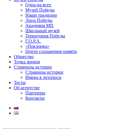
Одна на всех
Музей Победы
Наши традиции
Лица Победы
Академия МП
Школьный музей
Территория Победы
Г.О.Р.А.
«Поклонка»
Центр сохранения памяти
Общество
Точка зрения
Страницы истории
Страницы истории
Имена в летописи
Тесты
Об агентстве
Партнеры
Контакты