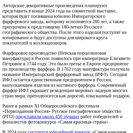
Авторские декоративные произведения планируют
представить в конце 2024 года на совместной выставке,
которая будет посвящена юбилею Императорского
фарфорового завода, которому исполняется 280 лет, а также
приурочена к предстоящему 180-летию Русского
географического общества. После этого изделия поступят на
копирование и будут доступны для широкого круга
покупателей и коллекционеров.
Фарфоровое производство (Невская порцелиновая
мануфактура) в России появилось при императрице Елизавете
Петровне в 1744 году. Это было третье в Европе предприятие
по производству фарфора. В 1762 году мануфактура получила
название Императорский фарфоровый завод (ИФЗ). Сегодня
ИФЗ остается единственным предприятием в России,
выпускающим изделия из костяного фарфора. Современный
фарфор ИФЗ украшает резиденции мировых лидеров многих
стран мира, преподносится как дорогой, изысканный подарок.
Ранее в рамках XI Общероссийского фестиваля
«Первозданная Россия» Русское географическое общество
(РГО)
представили около 450 лучших
работ победителей и
финалистов фотоконкурса «Самая красивая страна».
В 2024 году
состоится юбилейный конкурс
«Самая красивая