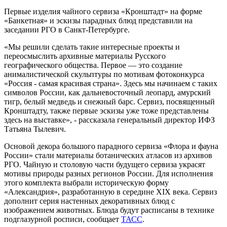
Первые изделия чайного сервиза «Кронштадт» на форме
«Банкетная» и эскизы парадных блюд представили на
заседании РГО в Санкт-Петербурге.
«Мы решили сделать такие интересные проекты и
переосмыслить архивные материалы Русского
географического общества. Первое — это создание
анималистической скульптуры по мотивам фотоконкурса
«Россия - самая красивая страна». Здесь мы начинаем с таких
символов России, как дальневосточный леопард, амурский
тигр, белый медведь и снежный барс. Сервиз, посвященный
Кронштадту, также первые эскизы уже тоже представлены
здесь на выставке», - рассказала генеральный директор ИФЗ
Татьяна Тылевич.
Основой декора большого парадного сервиза «Флора и фауна
России» стали материалы ботанических атласов из архивов
РГО. Чайную и столовую части будущего сервиза украсят
мотивы природы разных регионов России. Для исполнения
этого комплекта выбрали историческую форму
«Александрия», разработанную в середине XIX века. Сервиз
дополнит серия настенных декоративных блюд с
изображением животных. Блюда будут расписаны в технике
подглазурной росписи, сообщает
ТАСС
.