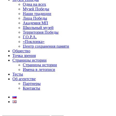
Одна на всех
Музей Победы
Наши традиции
Лица Победы
Академия МП
Школьный музей
Территория Победы
Г.О.Р.А.
«Поклонка»
Центр сохранения памяти
Общество
Точка зрения
Страницы истории
Страницы истории
Имена в летописи
Тесты
Об агентстве
Партнеры
Контакты