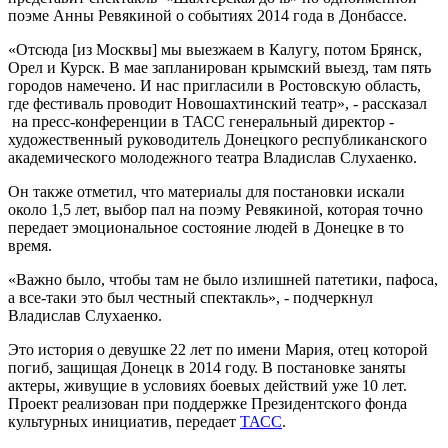
поэме Анны Ревякиной о событиях 2014 года в Донбассе.
«Отсюда [из Москвы] мы выезжаем в Калугу, потом Брянск,
Орел и Курск. В мае запланирован крымский выезд, там пять
городов намечено. И нас пригласили в Ростовскую область,
где фестиваль проводит Новошахтинский театр», - рассказал
на пресс-конференции в ТАСС генеральный директор -
художественный руководитель Донецкого республиканского
академического молодежного театра Владислав Слухаенко.
Он также отметил, что материалы для постановки искали
около 1,5 лет, выбор пал на поэму Ревякиной, которая точно
передает эмоциональное состояние людей в Донецке в то
время.
«Важно было, чтобы там не было излишней патетики, пафоса,
а все-таки это был честный спектакль», - подчеркнул
Владислав Слухаенко.
Это история о девушке 22 лет по имени Мария, отец которой
погиб, защищая Донецк в 2014 году. В постановке заняты
актеры, живущие в условиях боевых действий уже 10 лет.
Проект реализован при поддержке Президентского фонда
культурных инициатив, передает
ТАСС
.