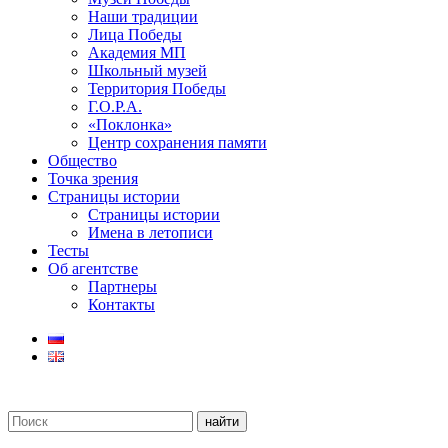
Наши традиции
Лица Победы
Академия МП
Школьный музей
Территория Победы
Г.О.Р.А.
«Поклонка»
Центр сохранения памяти
Общество
Точка зрения
Страницы истории
Страницы истории
Имена в летописи
Тесты
Об агентстве
Партнеры
Контакты