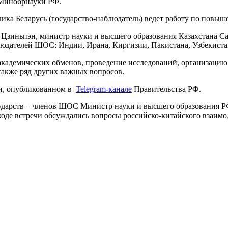
 Минобрнауки РФ.
ка Беларусь (государство-наблюдатель) ведет работу по повыш
Цзиньпэн, министр науки и высшего образования Казахстана Са
людателей ШОС: Индии, Ирана, Киргизии, Пакистана, Узбекиста
 академических обменов, проведение исследований, организаци
также ряд других важных вопросов.
ии, опубликованном в
Telegram-канале
Правительства РФ.
сударств – членов ШОС Министр науки и высшего образования 
де встречи обсуждались вопросы российско-китайского взаимод