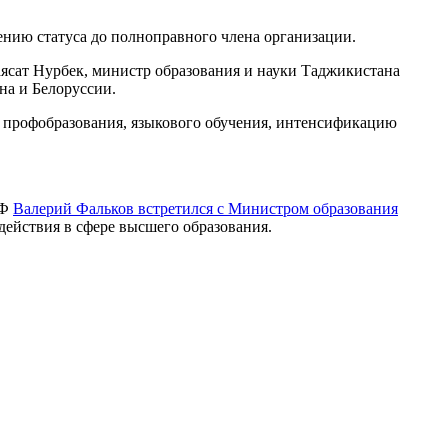
ению статуса до полноправного члена организации.
ясат Нурбек, министр образования и науки Таджикистана
на и Белоруссии.
ю профобразования, языкового обучения, интенсификацию
РФ
Валерий Фальков встретился с Министром образования
ействия в сфере высшего образования.