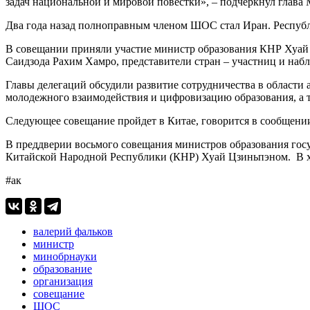
задач национальной и мировой повестки», – подчеркнул глава
Два года назад полноправным членом ШОС стал Иран. Республи
В совещании приняли участие министр образования КНР Хуай 
Саидзода Рахим Хамро, представители стран – участниц и наб
Главы делегаций обсудили развитие сотрудничества в области
молодежного взаимодействия и цифровизацию образования, а 
Следующее совещание пройдет в Китае, говорится в сообщен
В преддверии восьмого совещания министров образования го
Китайской Народной Республики (КНР) Хуай Цзиньпэном. В хо
#ак
валерий фальков
министр
минобрнауки
образование
организация
совещание
ШОС