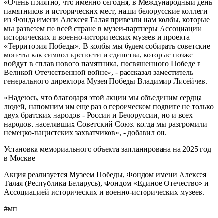
«Очень приятно, что именно сегодня, в Международный день
памятников и исторических мест, наши белорусские коллеги
из Фонда имени Алексея Талая привезли нам колбы, которые
мы развезем по всей стране в музеи-партнеры Ассоциации
исторических и военно-исторических музеев и проекта
«Территория Победы». В колбы мы будем собирать советские
монеты как символ крепости и единства, которые позже
войдут в сплав нового памятника, посвященного Победе в
Великой Отечественной войне», - рассказал заместитель
генерального директора Музея Победы Владимир Лисейчев.
«Надеюсь, что благодаря этой акции мы объединим сердца
людей, напомним им еще раз о героическом подвиге не только
двух братских народов - России и Белоруссии, но и всех
народов, населявших Советский Союз, когда мы разгромили
немецко-нацистских захватчиков», - добавил он.
Установка мемориального объекта запланирована на 2025 год
в Москве.
Акция реализуется Музеем Победы, Фондом имени Алексея
Талая (Республика Беларусь), Фондом «Единое Отечество» и
Ассоциацией исторических и военно-исторических музеев.
#мп