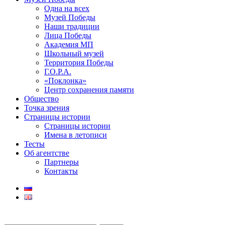
Одна на всех
Музей Победы
Наши традиции
Лица Победы
Академия МП
Школьный музей
Территория Победы
Г.О.Р.А.
«Поклонка»
Центр сохранения памяти
Общество
Точка зрения
Страницы истории
Страницы истории
Имена в летописи
Тесты
Об агентстве
Партнеры
Контакты