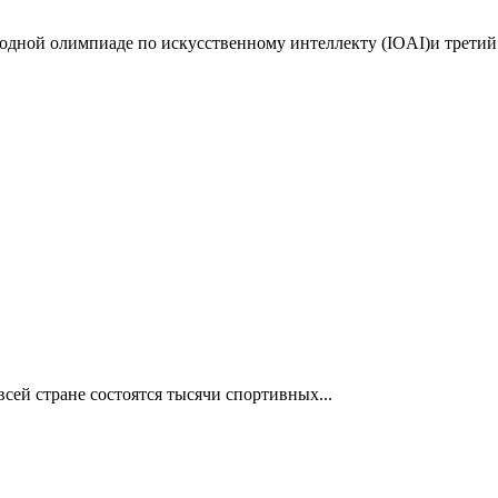
дной олимпиаде по искусственному интеллекту (IOAI)и третий 
сей стране состоятся тысячи спортивных...