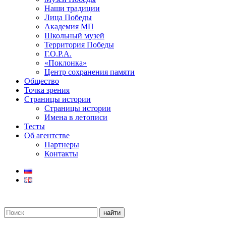
Наши традиции
Лица Победы
Академия МП
Школьный музей
Территория Победы
Г.О.Р.А.
«Поклонка»
Центр сохранения памяти
Общество
Точка зрения
Страницы истории
Страницы истории
Имена в летописи
Тесты
Об агентстве
Партнеры
Контакты