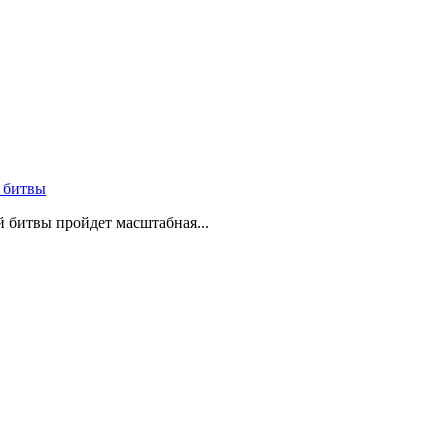
 битвы
й битвы пройдет масштабная...