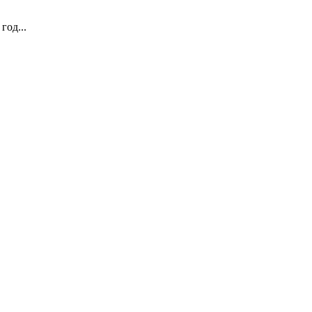
год...