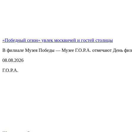
«Победный сезон» увлек москвичей и гостей столицы
В филиале Музея Победы — Музее Г.О.Р.А. отмечают День физк
08.08.2026
Г.О.Р.А.