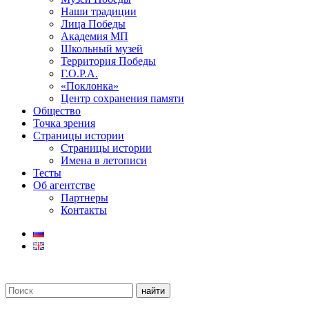
Наши традиции
Лица Победы
Академия МП
Школьный музей
Территория Победы
Г.О.Р.А.
«Поклонка»
Центр сохранения памяти
Общество
Точка зрения
Страницы истории
Страницы истории
Имена в летописи
Тесты
Об агентстве
Партнеры
Контакты