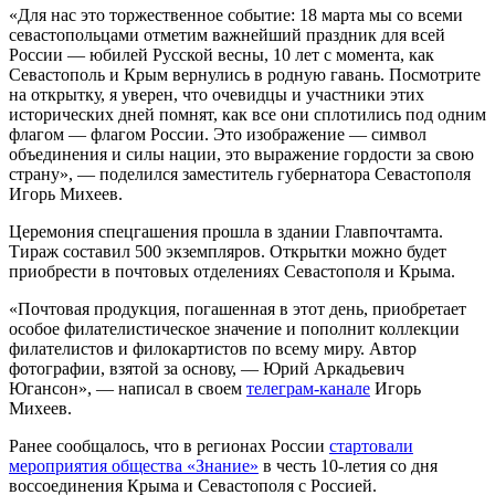
«Для нас это торжественное событие: 18 марта мы со всеми
севастопольцами отметим важнейший праздник для всей
России — юбилей Русской весны, 10 лет с момента, как
Севастополь и Крым вернулись в родную гавань. Посмотрите
на открытку, я уверен, что очевидцы и участники этих
исторических дней помнят, как все они сплотились под одним
флагом — флагом России. Это изображение — символ
объединения и силы нации, это выражение гордости за свою
страну», — поделился заместитель губернатора Севастополя
Игорь Михеев.
Церемония спецгашения прошла в здании Главпочтамта.
Тираж составил 500 экземпляров. Открытки можно будет
приобрести в почтовых отделениях Севастополя и Крыма.
«Почтовая продукция, погашенная в этот день, приобретает
особое филателистическое значение и пополнит коллекции
филателистов и филокартистов по всему миру. Автор
фотографии, взятой за основу, — Юрий Аркадьевич
Югансон», — написал в своем
телеграм-канале
Игорь
Михеев.
Ранее сообщалось, что в регионах России
стартовали
мероприятия общества «Знание»
в честь 10-летия со дня
воссоединения Крыма и Севастополя с Россией.