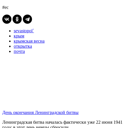
#ес
sevastopol`
крым
крымская весна
открытка
почта
День окончания Ленинградской битвы
Ленинградская битва началась фактически уже 22 июня 1941
года: в этот день немцы сбросили...