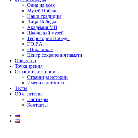
Одна на всех
Музей Победы
Наши традиции
Лица Победы
Академия МП
Школьный музей
Территория Победы
Г.О.Р.А.
«Поклонка»
Центр сохранения памяти
Общество
Точка зрения
Страницы истории
Страницы истории
Имена в летописи
Тесты
Об агентстве
Партнеры
Контакты