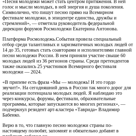
«Песня молодежи может стать центром притяжения. В ней
голос и мысли молодых, в ней энергия и душа поколения.
Символично, что пишут песню прямо на Всемирном
фестивале молодежи, в эпицентре единства, дружбы и
стремлений», — отметила руководитель федеральной
дирекции форумов Росмолодежи Екатерина Антонова.
Платформа Росмолодежь.События провела специальный
отбор среди талантливых и харизматичных молодых людей от
14 до 35, готовых стать соавторами и исполнителями главной
песни молодежи России. В нем приняли участие свыше 60
молодых людей из 36 регионов страны. Среди претендентов
также оказались 25 участников Всемирного фестиваля
молодежи — 2024.
«В припеве есть фраза «Мы — молодежь! И это гордо
звучит!». На сегодняшний день в России так много дорог для
реализации потенциала молодых людей. Я наблюдаю это
через конкурсы, форумы, фестивали, образовательные
программы, которые запускаются во многих регионах», —
подчеркнул резидент арт-кластера «Таврида» Владимир
Бабенко.
Верю в то, что главную песню молодежи страны по-
настоящему полюбят, запомнят и обязательно добавят в