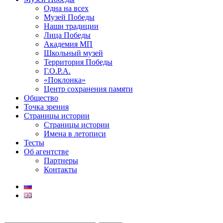
Одна на всех
Музей Победы
Наши традиции
Лица Победы
Академия МП
Школьный музей
Территория Победы
Г.О.Р.А.
«Поклонка»
Центр сохранения памяти
Общество
Точка зрения
Страницы истории
Страницы истории
Имена в летописи
Тесты
Об агентстве
Партнеры
Контакты