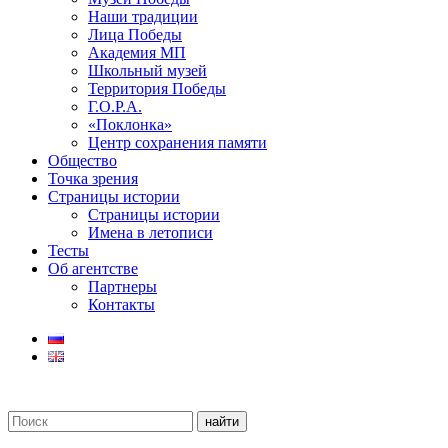
Наши традиции
Лица Победы
Академия МП
Школьный музей
Территория Победы
Г.О.Р.А.
«Поклонка»
Центр сохранения памяти
Общество
Точка зрения
Страницы истории
Страницы истории
Имена в летописи
Тесты
Об агентстве
Партнеры
Контакты