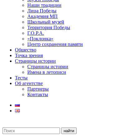
Наши традиции
Лица Победы
Академия МП
Школьный музей
Территория Победы
Г.О.Р.А.
«Поклонка»
Центр сохранения памяти
Общество
Точка зрения
Страницы истории
Страницы истории
Имена в летописи
Тесты
Об агентстве
Партнеры
Контакты