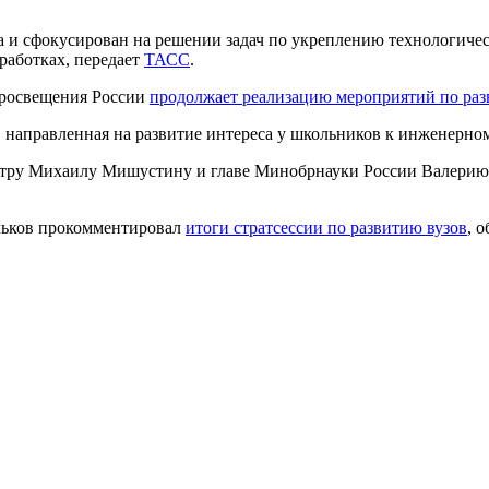
и сфокусирован на решении задач по укреплению технологическ
работках, передает
ТАСС
.
просвещения России
продолжает реализацию мероприятий по ра
, направленная на развитие интереса у школьников к инженерно
стру Михаилу Мишустину и главе Минобрнауки России Валери
льков прокомментировал
итоги стратсессии по развитию вузов
, 