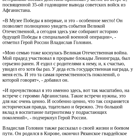
посвященной 35-ой годовщине вывода советских войск из
Афганистана.
«В Музее Победы я впервые, и это - особенное место! Он
позволяет полноценно увидеть события Великой
Отечественной, а сегодня здесь уже собирают историю
будущей Победы в специальной военной операции», -
отметил Герой России Владислав Головин.
«Мою семью тоже коснулась Великая Отечественная война.
Мой прадед участвовал в прорыве блокады Ленинграда, был
серьезно ранен. Я ездил с родителями к нему, и, к счастью,
увидел его хотя бы раз. У деда есть государственная награда, у
меня есть. И это та самая преемственность поколений, о
которой говорят», - добавил он.
«И прочувствовал я это именно здесь, вот так масштабно, на
встрече с героями Афганистана. Такие встречи нужны, это
для нас очень ценно. И особенно ценно, что так сохраняется
историческая правда, тщательно и бережно. Это большой
вклад в воспитание патриотизма у подрастающих
поколений», - подчеркнул Герой России.
Владислав Головин также рассказал о своей жизни и боевом
пути. Он родился в Кирове, окончил Рязанское гвардейское