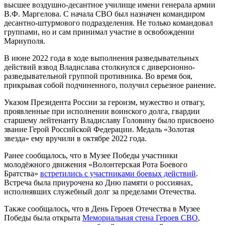
высшее воздушно-десантное училище имени генерала армии
В.Ф. Маргелова. С начала СВО был назначен командиром
десантно-штурмового подразделения. Не только командовал
группами, но и сам принимал участие в освобождении
Мариуполя.
В июне 2022 года в ходе выполнения разведывательных
действий взвод Владислава столкнулся с диверсионно-
разведывательной группой противника. Во время боя,
прикрывая собой подчиненного, получил серьезное ранение.
Указом Президента России за героизм, мужество и отвагу,
проявленные при исполнении воинского долга, гвардии
старшему лейтенанту Владиславу Головину было присвоено
звание Герой Российской Федерации. Медаль «Золотая
звезда» ему вручили в октябре 2022 года.
Ранее сообщалось, что в Музее Победы участники
молодёжного движения «Волонтерская Рота Боевого
Братства»
встретились с участниками боевых действий
.
Встреча была приурочена ко Дню памяти о россиянах,
исполнявших служебный долг за пределами Отечества.
Также сообщалось, что в День Героев Отечества в Музее
Победы была открыта
Мемориальная стена Героев СВО
,