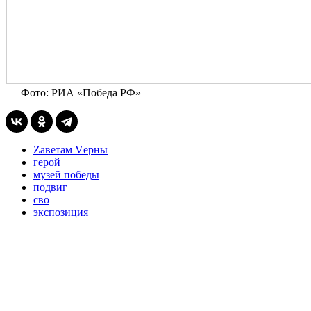
Фото: РИА «Победа РФ»
Zаветам Vерны
герой
музей победы
подвиг
сво
экспозиция