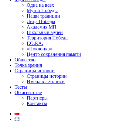
Одна на всех
Музей Победы
Наши традиции
Лица Победы
Академия МП
Школьный музей
Территория Победы
Г.О.Р.А.
«Поклонка»
Центр сохранения памяти
Общество
Точка зрения
Страницы истории
Страницы истории
Имена в летописи
Тесты
Об агентстве
Партнеры
Контакты