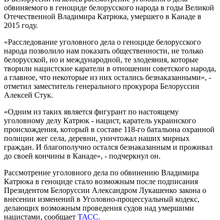
обвиняемого в геноциде белорусского народа в годы Великой
Отечественной Владимира Катрюка, умершего в Канаде в
2015 году.
«Расследование уголовного дела о геноциде белорусского
народа позволило нам показать общественности, не только
белорусской, но и международной, те злодеяния, которые
творили нацистские каратели в отношении советского народа,
а главное, что некоторые из них остались безнаказанными», -
отметил заместитель генерального прокурора Белоруссии
Алексей Стук.
«Одним из таких является фигурант по настоящему
уголовному делу Катрюк - нацист, каратель украинского
происхождения, который в составе 118-го батальона охранной
полиции жег села, деревни, уничтожал наших мирных
граждан. И благополучно остался безнаказанным и проживал
до своей кончины в Канаде», - подчеркнул он.
Рассмотрение уголовного дела по обвинению Владимира
Катрюка в геноциде стало возможным после подписания
Президентом Белоруссии Александром Лукашенко закона о
внесении изменений в Уголовно-процессуальный кодекс,
делающих возможным проведения судов над умершими
нацистами, сообщает
ТАСС.