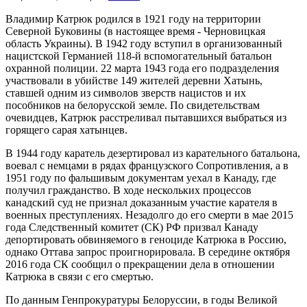
Владимир Катрюк родился в 1921 году на территории
Северной Буковины (в настоящее время - Черновицкая
область Украины). В 1942 году вступил в организованный
нацистской Германией 118-й вспомогательный батальон
охранной полиции. 22 марта 1943 года его подразделения
участвовали в убийстве 149 жителей деревни Хатынь,
ставшей одним из символов зверств нацистов и их
пособников на белорусской земле. По свидетельствам
очевидцев, Катрюк расстреливал пытавшихся выбраться из
горящего сарая хатынцев.
В 1944 году каратель дезертировал из карательного батальона,
воевал с немцами в рядах французского Сопротивления, а в
1951 году по фальшивым документам уехал в Канаду, где
получил гражданство. В ходе нескольких процессов
канадский суд не признал доказанным участие карателя в
военных преступлениях. Незадолго до его смерти в мае 2015
года Следственный комитет (СК) РФ призвал Канаду
депортировать обвиняемого в геноциде Катрюка в Россию,
однако Оттава запрос проигнорировала. В середине октября
2016 года СК сообщил о прекращении дела в отношении
Катрюка в связи с его смертью.
По данным Генпрокуратуры Белоруссии, в годы Великой