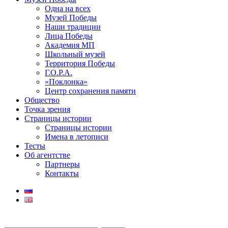
Одна на всех
Музей Победы
Наши традиции
Лица Победы
Академия МП
Школьный музей
Территория Победы
Г.О.Р.А.
«Поклонка»
Центр сохранения памяти
Общество
Точка зрения
Страницы истории
Страницы истории
Имена в летописи
Тесты
Об агентстве
Партнеры
Контакты