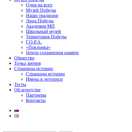
Одна на всех
Музей Победы
Наши традиции
Лица Победы
Академия МП
Школьный музей
Территория Победы
Г.О.Р.А.
«Поклонка»
Центр сохранения памяти
Общество
Точка зрения
Страницы истории
Страницы истории
Имена в летописи
Тесты
Об агентстве
Партнеры
Контакты