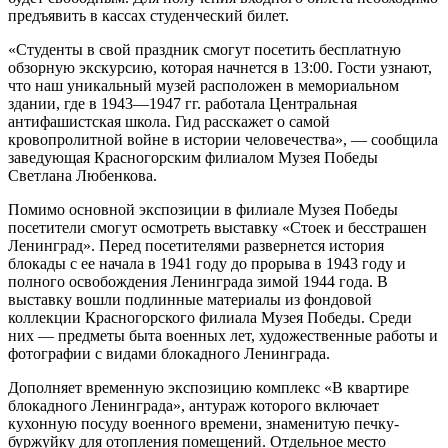
предъявить в кассах студенческий билет.
«Студенты в свой праздник смогут посетить бесплатную
обзорную экскурсию, которая начнется в 13:00. Гости узнают,
что наш уникальный музей расположен в мемориальном
здании, где в 1943—1947 гг. работала Центральная
антифашистская школа. Гид расскажет о самой
кровопролитной войне в истории человечества», — сообщила
заведующая Красногорским филиалом Музея Победы
Светлана Любенкова.
Помимо основной экспозиции в филиале Музея Победы
посетители смогут осмотреть выставку «Стоек и бесстрашен
Ленинград». Перед посетителями развернется история
блокады с ее начала в 1941 году до прорыва в 1943 году и
полного освобождения Ленинграда зимой 1944 года. В
выставку вошли подлинные материалы из фондовой
коллекции Красногорского филиала Музея Победы. Среди
них — предметы быта военных лет, художественные работы и
фотографии с видами блокадного Ленинграда.
Дополняет временную экспозицию комплекс «В квартире
блокадного Ленинграда», антураж которого включает
кухонную посуду военного времени, знаменитую печку-
буржуйку для отопления помещений. Отдельное место