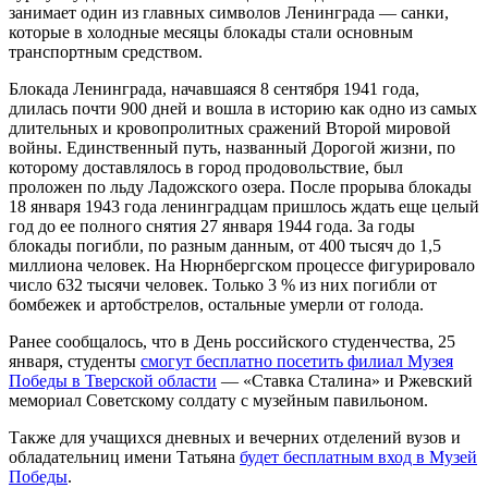
занимает один из главных символов Ленинграда — санки,
которые в холодные месяцы блокады стали основным
транспортным средством.
Блокада Ленинграда, начавшаяся 8 сентября 1941 года,
длилась почти 900 дней и вошла в историю как одно из самых
длительных и кровопролитных сражений Второй мировой
войны. Единственный путь, названный Дорогой жизни, по
которому доставлялось в город продовольствие, был
проложен по льду Ладожского озера. После прорыва блокады
18 января 1943 года ленинградцам пришлось ждать еще целый
год до ее полного снятия 27 января 1944 года. За годы
блокады погибли, по разным данным, от 400 тысяч до 1,5
миллиона человек. На Нюрнбергском процессе фигурировало
число 632 тысячи человек. Только 3 % из них погибли от
бомбежек и артобстрелов, остальные умерли от голода.
Ранее сообщалось, что в День российского студенчества, 25
января, студенты
смогут бесплатно посетить филиал Музея
Победы в Тверской области
— «Ставка Сталина» и Ржевский
мемориал Советскому солдату с музейным павильоном.
Также для учащихся дневных и вечерних отделений вузов и
обладательниц имени Татьяна
будет бесплатным вход в Музей
Победы
.