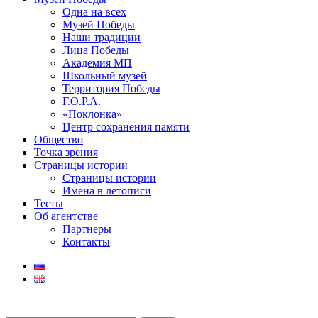
Одна на всех
Музей Победы
Наши традиции
Лица Победы
Академия МП
Школьный музей
Территория Победы
Г.О.Р.А.
«Поклонка»
Центр сохранения памяти
Общество
Точка зрения
Страницы истории
Страницы истории
Имена в летописи
Тесты
Об агентстве
Партнеры
Контакты