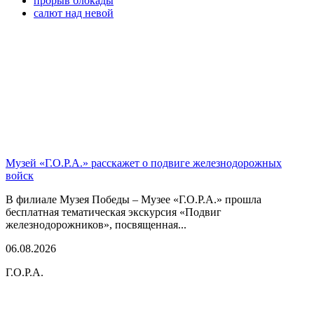
прорыв блокады
салют над невой
Музей «Г.О.Р.А.» расскажет о подвиге железнодорожных
войск
В филиале Музея Победы – Музее «Г.О.Р.А.» прошла
бесплатная тематическая экскурсия «Подвиг
железнодорожников», посвященная...
06.08.2026
Г.О.Р.А.