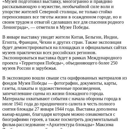
«Музей подготовил выставку, многогранно и правдиво
рассказывающую о мужестве, необычайной силе воли и
упорстве жителей Северной столицы, не только стойко
переносивших все тяготы жизни в осажденном городе, но и
своим трудом и отвагой сделавших все для спасения родного
Ленинграда», — отметили в Музее Победы.
В январе выставку увидят жители Китая, Бельгии, Индии,
Египта, Франции, Чехии и других стран. Также экспозиция
будет демонстрироваться на площадках и официальных сайтах
музеев практически всех российских регионов.
Экспонироваться выставка будет в рамках Международного
проекта «Территория Победы», объединяющего более 250
музеев России и зарубежья.
В экспозицию вошли свыше ста оцифрованных материалов из
фондов Музея Победы — фотографии, документы, карты,
газеты, плакаты и художественные произведения,
запечатлевшие сцены из жизни блокадного города.
Материалы охватывают события с начала обороны города в
июле 1941 года до праздничного салюта в честь полного
снятия блокады 27 января 1944 года. Выставка дополнена
кьюар-кодами, благодаря которым можно ознакомиться с
биографиями героев, а также посмотреть документальный
фильм-расследование «Архитектура блокады» Максима