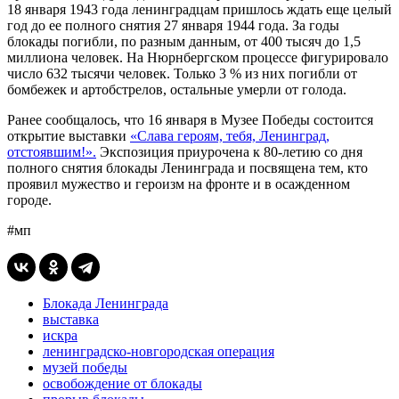
18 января 1943 года ленинградцам пришлось ждать еще целый
год до ее полного снятия 27 января 1944 года. За годы
блокады погибли, по разным данным, от 400 тысяч до 1,5
миллиона человек. На Нюрнбергском процессе фигурировало
число 632 тысячи человек. Только 3 % из них погибли от
бомбежек и артобстрелов, остальные умерли от голода.
Ранее сообщалось, что 16 января в Музее Победы состоится
открытие выставки
«Слава героям, тебя, Ленинград,
отстоявшим!».
Экспозиция приурочена к 80-летию со дня
полного снятия блокады Ленинграда и посвящена тем, кто
проявил мужество и героизм на фронте и в осажденном
городе.
#мп
Блокада Ленинграда
выставка
искра
ленинградско-новгородская операция
музей победы
освобождение от блокады