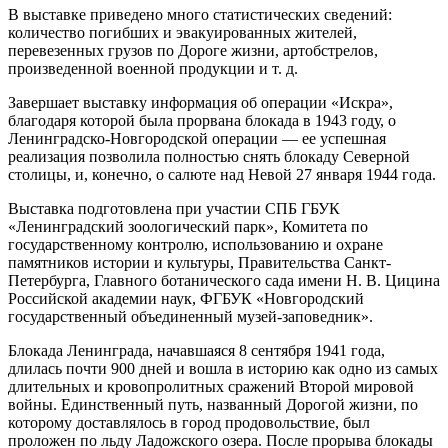
В выставке приведено много статистических сведений:
количество погибших и эвакуированных жителей,
перевезенных грузов по Дороге жизни, артобстрелов,
произведенной военной продукции и т. д.
Завершает выставку информация об операции «Искра»,
благодаря которой была прорвана блокада в 1943 году, о
Ленинградско-Новгородской операции — ее успешная
реализация позволила полностью снять блокаду Северной
столицы, и, конечно, о салюте над Невой 27 января 1944 года.
Выставка подготовлена при участии СПБ ГБУК
«Ленинградский зоологический парк», Комитета по
государственному контролю, использованию и охране
памятников истории и культуры, Правительства Санкт-
Петербурга, Главного ботанического сада имени Н. В. Цицина
Российской академии наук, ФГБУК «Новгородский
государственный объединенный музей-заповедник».
Блокада Ленинграда, начавшаяся 8 сентября 1941 года,
длилась почти 900 дней и вошла в историю как одно из самых
длительных и кровопролитных сражений Второй мировой
войны. Единственный путь, названный Дорогой жизни, по
которому доставлялось в город продовольствие, был
проложен по льду Ладожского озера. После прорыва блокады