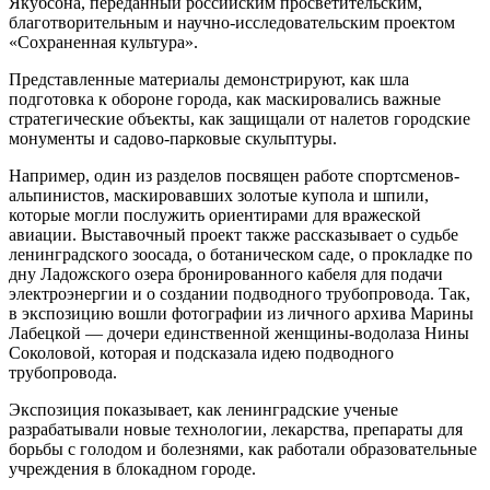
Якубсона, переданный российским просветительским,
благотворительным и научно-исследовательским проектом
«Сохраненная культура».
Представленные материалы демонстрируют, как шла
подготовка к обороне города, как маскировались важные
стратегические объекты, как защищали от налетов городские
монументы и садово-парковые скульптуры.
Например, один из разделов посвящен работе спортсменов-
альпинистов, маскировавших золотые купола и шпили,
которые могли послужить ориентирами для вражеской
авиации. Выставочный проект также рассказывает о судьбе
ленинградского зоосада, о ботаническом саде, о прокладке по
дну Ладожского озера бронированного кабеля для подачи
электроэнергии и о создании подводного трубопровода. Так,
в экспозицию вошли фотографии из личного архива Марины
Лабецкой — дочери единственной женщины-водолаза Нины
Соколовой, которая и подсказала идею подводного
трубопровода.
Экспозиция показывает, как ленинградские ученые
разрабатывали новые технологии, лекарства, препараты для
борьбы с голодом и болезнями, как работали образовательные
учреждения в блокадном городе.