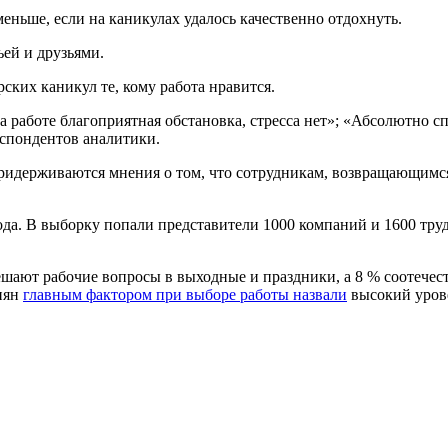
еньше, если на каникулах удалось качественно отдохнуть.
ей и друзьями.
ких каникул те, кому работа нравится.
а работе благоприятная обстановка, стресса нет»; «Абсолютно сп
еспондентов аналитики.
ридерживаются мнения о том, что сотрудникам, возвращающимся
 года. В выборку попали представители 1000 компаний и 1600 т
шают рабочие вопросы в выходные и праздники, а 8 % соотечест
сиян
главным фактором при выборе работы назвали
высокий урове