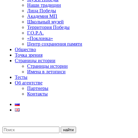
Наши традиции
Лица Победы
Академия МП
Школьный музей
Территория Победы
Г.О.Р.А.
«Поклонка»
Центр сохранения памяти
Общество
Точка зрения
Страницы истории
Страницы истории
Имена в летописи
Тесты
Об агентстве
Партнеры
Контакты