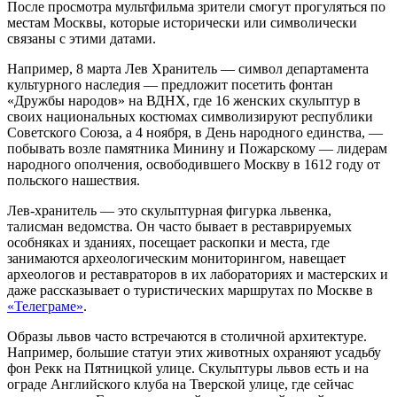
После просмотра мультфильма зрители смогут прогуляться по
местам Москвы, которые исторически или символически
связаны с этими датами.
Например, 8 марта Лев Хранитель — символ департамента
культурного наследия — предложит посетить фонтан
«Дружбы народов» на ВДНХ, где 16 женских скульптур в
своих национальных костюмах символизируют республики
Советского Союза, а 4 ноября, в День народного единства, —
побывать возле памятника Минину и Пожарскому — лидерам
народного ополчения, освободившего Москву в 1612 году от
польского нашествия.
Лев-хранитель — это скульптурная фигурка львенка,
талисман ведомства. Он часто бывает в реставрируемых
особняках и зданиях, посещает раскопки и места, где
занимаются археологическим мониторингом, навещает
археологов и реставраторов в их лабораториях и мастерских и
даже рассказывает о туристических маршрутах по Москве в
«Телеграме»
.
Образы львов часто встречаются в столичной архитектуре.
Например, большие статуи этих животных охраняют усадьбу
фон Рекк на Пятницкой улице. Скульптуры львов есть и на
ограде Английского клуба на Тверской улице, где сейчас