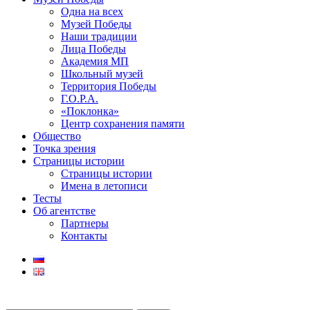
Одна на всех
Музей Победы
Наши традиции
Лица Победы
Академия МП
Школьный музей
Территория Победы
Г.О.Р.А.
«Поклонка»
Центр сохранения памяти
Общество
Точка зрения
Страницы истории
Страницы истории
Имена в летописи
Тесты
Об агентстве
Партнеры
Контакты