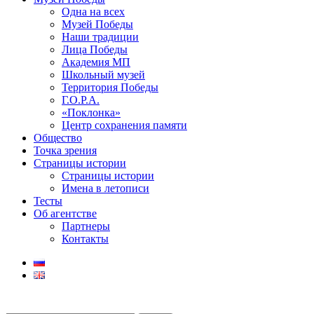
Одна на всех
Музей Победы
Наши традиции
Лица Победы
Академия МП
Школьный музей
Территория Победы
Г.О.Р.А.
«Поклонка»
Центр сохранения памяти
Общество
Точка зрения
Страницы истории
Страницы истории
Имена в летописи
Тесты
Об агентстве
Партнеры
Контакты