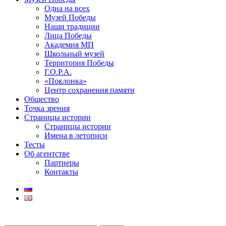
Одна на всех
Музей Победы
Наши традиции
Лица Победы
Академия МП
Школьный музей
Территория Победы
Г.О.Р.А.
«Поклонка»
Центр сохранения памяти
Общество
Точка зрения
Страницы истории
Страницы истории
Имена в летописи
Тесты
Об агентстве
Партнеры
Контакты