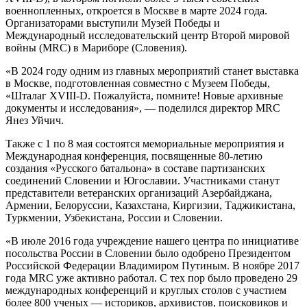
военнопленных, откроется в Москве в марте 2024 года.
Организаторами выступили Музей Победы и
Международный исследовательский центр Второй мировой
войны (MRC) в Мариборе (Словения).
«В 2024 году одним из главных мероприятий станет выставка
в Москве, подготовленная совместно с Музеем Победы,
«Шталаг XVIII-D. Пожалуйста, помните! Новые архивные
документы и исследования», — поделился директор MRC
Янез Уйчич.
Также с 1 по 8 мая состоятся мемориальные мероприятия и
Международная конференция, посвященные 80-летию
создания «Русского батальона» в составе партизанских
соединений Словении и Югославии. Участниками станут
представители ветеранских организаций Азербайджана,
Армении, Белоруссии, Казахстана, Киргизии, Таджикистана,
Туркмении, Узбекистана, России и Словении.
«В июле 2016 года учреждение нашего центра по инициативе
посольства России в Словении было одобрено Президентом
Российской Федерации Владимиром Путиным. В ноябре 2017
года MRC уже активно работал. С тех пор было проведено 29
международных конференций и круглых столов с участием
более 800 ученых — историков, архивистов, поисковиков и