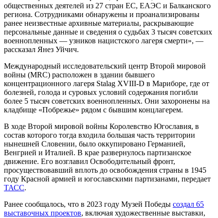
общественных деятелей из 27 стран ЕС, ЕАЭС и Балканского
региона. Сотрудниками обнаружены и проанализированы
ранее неизвестные архивные материалы, раскрывающие
персональные данные и сведения о судьбах 3 тысяч советских
военнопленных — узников нацистского лагеря смерти», —
рассказал Янез Уйчич.
Международный исследовательский центр Второй мировой
войны (MRC) расположен в здании бывшего
концентрационного лагеря Stalag XVIII-D в Мариборе, где от
болезней, голода и суровых условий содержания погибли
более 5 тысяч советских военнопленных. Они захоронены на
кладбище «Побрежье» рядом с бывшим концлагерем.
В ходе Второй мировой войны Королевство Югославия, в
состав которого тогда входила большая часть территории
нынешней Словении, было оккупировано Германией,
Венгрией и Италией. В крае развернулось партизанское
движение. Его возглавил Освободительный фронт,
просуществовавший вплоть до освобождения страны в 1945
году Красной армией и югославскими партизанами, передает
ТАСС
.
Ранее сообщалось, что в 2023 году Музей Победы
создал 65
выставочных проектов
, включая художественные выставки,