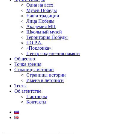
Одна на всех
Музей Победы
Наши традиции
Лица Победы
Академия МП
Школьный музей
Территория Победы
Г.О.Р.А.
«Поклонка»
Центр сохранения памяти
Общество
Точка зрения
Страницы истории
Страницы истории
Имена в летописи
Тесты
Об агентстве
Партнеры
Контакты