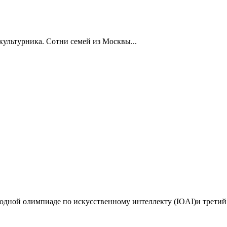
ультурника. Сотни семей из Москвы...
дной олимпиаде по искусственному интеллекту (IOAI)и третий 