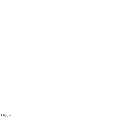
год...