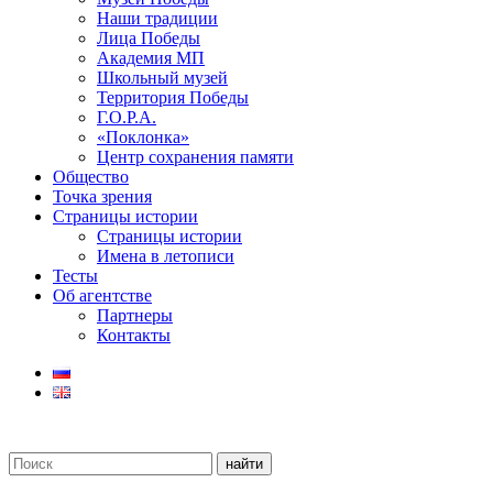
Наши традиции
Лица Победы
Академия МП
Школьный музей
Территория Победы
Г.О.Р.А.
«Поклонка»
Центр сохранения памяти
Общество
Точка зрения
Страницы истории
Страницы истории
Имена в летописи
Тесты
Об агентстве
Партнеры
Контакты