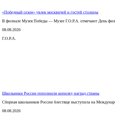
«Победный сезон» увлек москвичей и гостей столицы
В филиале Музея Победы — Музее Г.О.Р.А. отмечают День физк
08.08.2026
Г.О.Р.А.
Школьники России пополнили копилку наград страны
Сборная школьников России блестяще выступила на Междунаро
08.08.2026