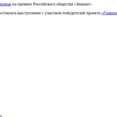
ирован
на премию Российского общества «Знание».
остоялось выступление с участием победителей проекта
«Главные
и