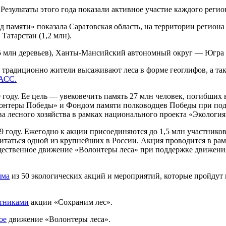
 Результаты этого года показали активное участие каждого регио
памяти» показала Саратовская область, на территории региона 
 Татарстан (1,2 млн).
млн деревьев), Ханты-Мансийский автономный округ — Югра (4,5
радиционно жители высаживают леса в форме геоглифов, а так
АСС.
 году. Ее цель — увековечить память 27 млн человек, погибши
онтеры Победы» и Фондом памяти полководцев Победы при под
а лесного хозяйства в рамках национального проекта «Экология
году. Ежегодно к акции присоединяются до 1,5 млн участников,
считаться одной из крупнейших в России. Акция проводится в р
щественное движение «Волонтеры леса» при поддержке движени
мма
из 50 экологических акций и мероприятий, которые пройдут
тниками
акции «Сохраним лес».
ое
движение «Волонтеры леса».