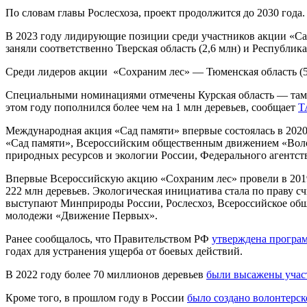
По словам главы Рослесхоза, проект продолжится до 2030 года.
В 2023 году лидирующие позиции среди участников акции «Сад 
заняли соответственно Тверская область (2,6 млн) и Республика
Среди лидеров акции «Сохраним лес» — Тюменская область (5 
Специальными номинациями отмечены Курская область — там т
этом году пополнился более чем на 1 млн деревьев, сообщает
Т
Международная акция «Сад памяти» впервые состоялась в 2020
«Сад памяти», Всероссийским общественным движением «Вол
природных ресурсов и экологии России, Федерального агентств
Впервые Всероссийскую акцию «Сохраним лес» провели в 2019 
222 млн деревьев. Экологическая инициатива стала по праву 
выступают Минприроды России, Рослесхоз, Всероссийское об
молодежи «Движение Первых».
Ранее сообщалось, что Правительством РФ
утверждена програ
годах для устранения ущерба от боевых действий.
В 2022 году более 70 миллионов деревьев
были высажены учас
Кроме того, в прошлом году в России
было создано волонтерск