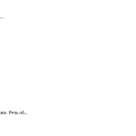
..
и. Речь об...