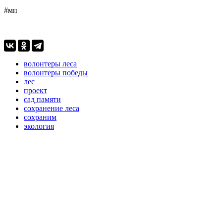
#мп
волонтеры леса
волонтеры победы
лес
проект
сад памяти
сохранение леса
сохраним
экология