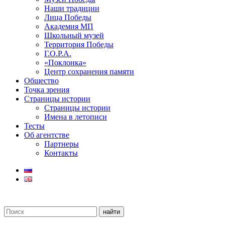
Наши традиции
Лица Победы
Академия МП
Школьный музей
Территория Победы
Г.О.Р.А.
«Поклонка»
Центр сохранения памяти
Общество
Точка зрения
Страницы истории
Страницы истории
Имена в летописи
Тесты
Об агентстве
Партнеры
Контакты