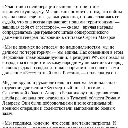
«Участники спецоперации выполняют поистине
титаническую задачу. Мы должны помнить о том, что войны
страна наша ведет всегда вынужденно, но так сложилась ее
судьба, что она всегда прирастает новыми территориями —
защищая себя от агрессоров», — сказал, вручая награды,
сопредседатель центрального штаба общероссийского
движения генерал-полковник в отставке Сергей Макаров.
«Мы не делимся по этносам, по национальностям, мы не
делимся по территориям — мы едины. Нас объединил в этом
Верховный главнокомандующий, Президент РФ, он позволил
возродиться патриотическому народному движению, а народ
в своих рядах возродил и тонко соорганизовал наше с вами
движение «Бессмертный полк России», — подчеркнул он.
Медали вручили руководителю исполкома регионального
отделения движения «Бессмертный полк России» в
Саратовской области Андрею Бердникову и представителю
штаба регионального отделения в Тульской области Роману
Лазареву. Они были добровольцами в зоне специальной
военной операции и содействовали выполнению боевых
задач.
«Мы гордимся, конечно, что среди нас такие патриоты. И