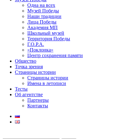
Одна на всех
Музей Победы
Наши традиции
Лица Победы
Академия МП
Школьный музей
Территория Победы
Г.О.Р.А.
«Поклонка»
Центр сохранения памяти
Общество
Точка зрения
Страницы истории
Страницы истории
Имена в летописи
Тесты
Об агентстве
Партнеры
Контакты