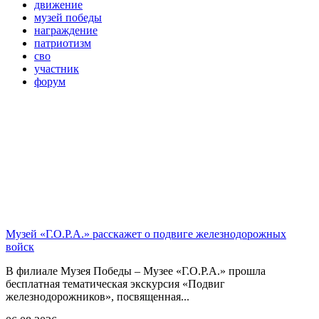
движение
музей победы
награждение
патриотизм
сво
участник
форум
Музей «Г.О.Р.А.» расскажет о подвиге железнодорожных
войск
В филиале Музея Победы – Музее «Г.О.Р.А.» прошла
бесплатная тематическая экскурсия «Подвиг
железнодорожников», посвященная...