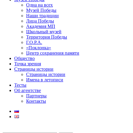
Одна на всех
Музей Победы
Наши традиции
Лица Победы
Академия МП
Школьный музей
Территория Победы
Г.О.Р.А.
«Поклонка»
Центр сохранения памяти
Общество
Точка зрения
Страницы истории
Страницы истории
Имена в летописи
Тесты
Об агентстве
Партнеры
Контакты