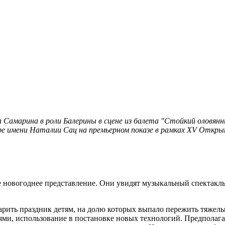
Самарина в роли Балерины в сцене из балета "Стойкий оловянны
е имени Наталии Сац на премьерном показе в рамках XV Откры
ое новогоднее представление. Они увидят музыкальный спектак
одарить праздник детям, на долю которых выпало пережить тяж
ями, использование в постановке новых технологий. Предполаг