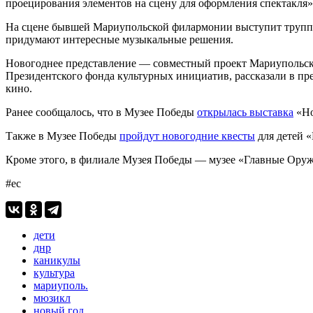
проецирования элементов на сцену для оформления спектакля»,
На сцене бывшей Мариупольской филармонии выступит труппа 
придумают интересные музыкальные решения.
Новогоднее представление — совместный проект Мариупольског
Президентского фонда культурных инициатив, рассказали в пре
кино.
Ранее сообщалось, что в Музее Победы
открылась выставка
«Но
Также в Музее Победы
пройдут новогодние квесты
для детей 
Кроме этого, в филиале Музея Победы — музее «Главные Ору
#ес
дети
днр
каникулы
культура
мариуполь.
мюзикл
новый год