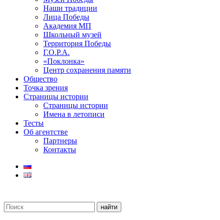
Наши традиции
Лица Победы
Академия МП
Школьный музей
Территория Победы
Г.О.Р.А.
«Поклонка»
Центр сохранения памяти
Общество
Точка зрения
Страницы истории
Страницы истории
Имена в летописи
Тесты
Об агентстве
Партнеры
Контакты