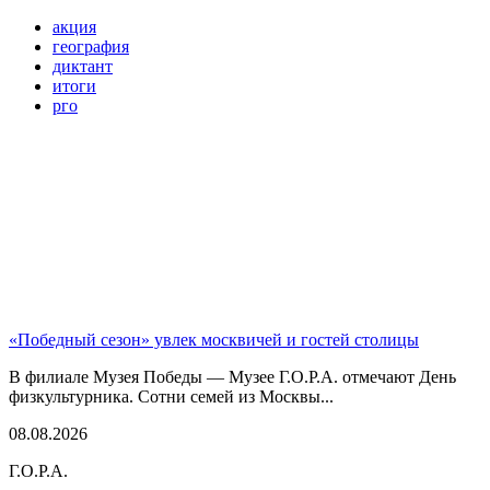
акция
география
диктант
итоги
рго
«Победный сезон» увлек москвичей и гостей столицы
В филиале Музея Победы — Музее Г.О.Р.А. отмечают День
физкультурника. Сотни семей из Москвы...
08.08.2026
Г.О.Р.А.