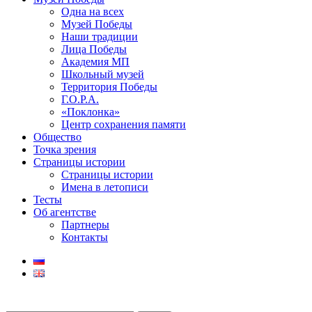
Одна на всех
Музей Победы
Наши традиции
Лица Победы
Академия МП
Школьный музей
Территория Победы
Г.О.Р.А.
«Поклонка»
Центр сохранения памяти
Общество
Точка зрения
Страницы истории
Страницы истории
Имена в летописи
Тесты
Об агентстве
Партнеры
Контакты