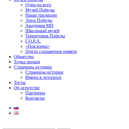
Одна на всех
Музей Победы
Наши традиции
Лица Победы
Академия МП
Школьный музей
Территория Победы
Г.О.Р.А.
«Поклонка»
Центр сохранения памяти
Общество
Точка зрения
Страницы истории
Страницы истории
Имена в летописи
Тесты
Об агентстве
Партнеры
Контакты