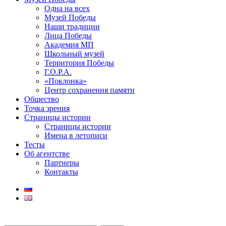
Одна на всех
Музей Победы
Наши традиции
Лица Победы
Академия МП
Школьный музей
Территория Победы
Г.О.Р.А.
«Поклонка»
Центр сохранения памяти
Общество
Точка зрения
Страницы истории
Страницы истории
Имена в летописи
Тесты
Об агентстве
Партнеры
Контакты