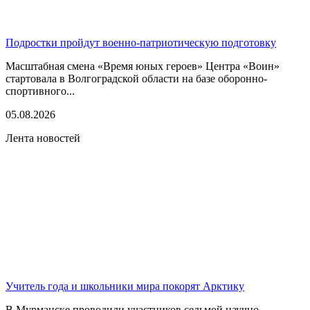
Подростки пройдут военно-патриотическую подготовку
Масштабная смена «Время юных героев» Центра «Воин»
стартовала в Волгоградской области на базе оборонно-
спортивного...
05.08.2026
Лента новостей
Учитель года и школьники мира покорят Арктику
В Мурманске проводили участников седьмой научно-