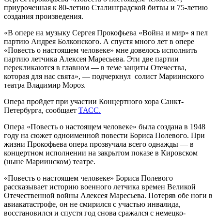
приуроченная к 80-летию Сталинградской битвы и 75-летию
создания произведения.
«В опере на музыку Сергея Прокофьева «Война и мир» я пел
партию Андрея Болконского. А спустя много лет в опере
«Повесть о настоящем человеке» мне довелось исполнить
партию летчика Алексея Маресьева. Эти две партии
перекликаются в главном — в теме защиты Отечества,
которая для нас свята», — подчеркнул солист Мариинского
театра Владимир Мороз.
Опера пройдет при участии Концертного хора Санкт-
Петербурга, сообщает
ТАСС.
Опера «Повесть о настоящем человеке» была создана в 1948
году на сюжет одноименной повести Бориса Полевого. При
жизни Прокофьева опера прозвучала всего однажды — в
концертном исполнении на закрытом показе в Кировском
(ныне Мариинском) театре.
«Повесть о настоящем человеке» Бориса Полевого
рассказывает историю военного летчика времен Великой
Отечественной войны Алексея Маресьева. Потеряв обе ноги в
авиакатастрофе, он не смирился с участью инвалида,
восстановился и спустя год снова сражался с немецко-