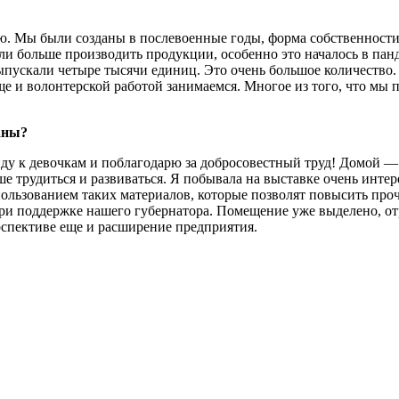
ю. Мы были созданы в послевоенные годы, форма собственности
тали больше производить продукции, особенно это началось в па
 выпускали четыре тысячи единиц. Это очень большое количество
ще и волонтерской работой занимаемся. Многое из того, что мы
ланы?
йду к девочкам и поблагодарю за добросовестный труд! Домой — 
е трудиться и развиваться. Я побывала на выставке очень инте
спользованием таких материалов, которые позволят повысить про
ри поддержке нашего губернатора. Помещение уже выделено, от
ерспективе еще и расширение предприятия.