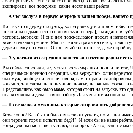
смог принять участие и внес свой вклад в большое и очень ну
экипировка, все подсумки, какие носят наши ребята.
— А чья заслуга в первую очередь в вашей победе, вашего 
Вот то, что я держу статуэтку, вот эту звезду и диплом победи
половины седьмого утра и до восьми [вечера], выходят и в суб
региона, морпехи. И они нам подсказывают, просят и направля
замечательный регион. Мы и с министрами на связи, и наш гу
держит руку на пульсе. Он знает абсолютно все, даже порой луч
— А у кого-то из сотрудниц вашего коллектива родные есть
Вы сейчас спросили, и у меня просто мурашки пошли по телу! 
специальной военной операции. Оба вернулись, один вернулся 
был муж, вообще ничего не говоря, сам отправился добровольцем 
конечно, там слезы, непонимание, почему не раньше сказал, а во
Представляете, как было маме, которая стоит на запуске, это о
она выходила и делала свою работу. Для меня эти женщины — 
— Я согласна, а мужчины, которые отправились доброволь
Безусловно! Как бы ни было тяжело отпускать, но мы понимаем
они терпели горя и испытали бед?!?! И если бы не наши ребя
когда девочки мои швеи устают, я говорю: «А кто, если не мы