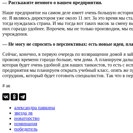
— Расскажите немного о вашем предприятии.
Наше предприятие на самом деле имеет очень большую истори
ее. Я являюсь директором уже около 11 лет. За это время мы с
тогда нуждалась страна. И мы тогда вот таких масок за смену
них гораздо удобнее. Впрочем, мы не только производим, мы е
учреждения.
— Не могу не спросить о перспективах: есть новые идеи, п
Сейчас, конечно, в первую очередь по возвращении домой я за
провожу времени гораздо больше, чем дома. А планируем дальш
которая будет очень удобной для наших танкистов, то есть с и
предприятия мы планируем открыть учебный класс, опять же п
сотрудник, который будет готовить специалистов. Так что в п
# ак
александра павкина
звезда дв
новаторство
номинация
победитель