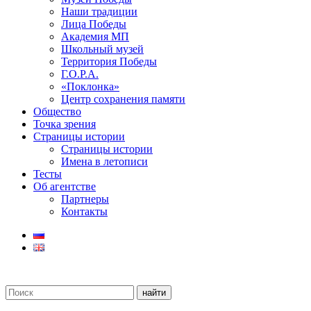
Наши традиции
Лица Победы
Академия МП
Школьный музей
Территория Победы
Г.О.Р.А.
«Поклонка»
Центр сохранения памяти
Общество
Точка зрения
Страницы истории
Страницы истории
Имена в летописи
Тесты
Об агентстве
Партнеры
Контакты