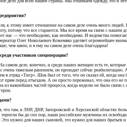
жное дело для всей нашей страны. Мы отшиваем одежду, это и ле
предприятия?
теля, к этому имеет отношение на самом деле очень много людей.
боту, потому что все стараются. Мы все время на связи с нашим
ют нас — что необходимо, как необходимо. И ведомства помогаю
бернатор Олег Николаевич Кожемяко уделяет огромнейшее вниман
ше, чем швеи, и я ему на самом деле очень благодарна!
 среди участников спецоперации?
На самом деле, конечно, и среди наших женщин есть те, которы
с очень тяжелым ранением, он проходит сейчас реабилитацию. А
в отряд «Тигр». Шок был от того, что он сказал ей, когда она бы
т прям перед отъездом. А он просто переживал, что она его не по
дна из важнейших частей процесса, когда неделю не было связи с 
герои.
цами?
, что там, в ЛНР, ДНР, Запорожской и Херсонской областях бол
та, терпели бы до сих пор, наши российские мужчины их освобод
?» Это нужно для наших сыновей, это нужно для наших братьев и