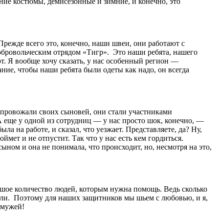
тние костюмы, демисезонные и зимние, и конечно, это
 Прежде всего это, конечно, наши швеи, они работают с
 добровольческим отрядом «Тигр». Это наши ребята, нашего
т. Я вообще хочу сказать, у нас особенный регион —
ие, чтобы наши ребята были одеты как надо, он всегда
е провожали своих сыновей, они стали участниками
 еще у одной из сотрудниц — у нас просто шок, конечно, —
ла на работе, и сказал, что уезжает. Представляете, да? Ну,
ймет и не отпустит. Так что у нас есть кем гордиться.
сыном и она не понимала, что происходит, но, несмотря на это,
ьшое количество людей, которым нужна помощь. Ведь сколько
или. Поэтому для наших защитников мы шьем с любовью, и я,
 мужей!