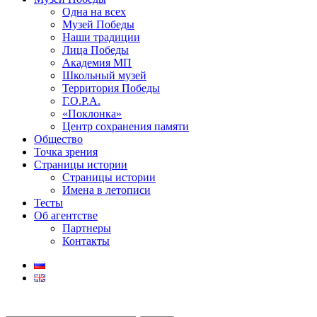
Одна на всех
Музей Победы
Наши традиции
Лица Победы
Академия МП
Школьный музей
Территория Победы
Г.О.Р.А.
«Поклонка»
Центр сохранения памяти
Общество
Точка зрения
Страницы истории
Страницы истории
Имена в летописи
Тесты
Об агентстве
Партнеры
Контакты