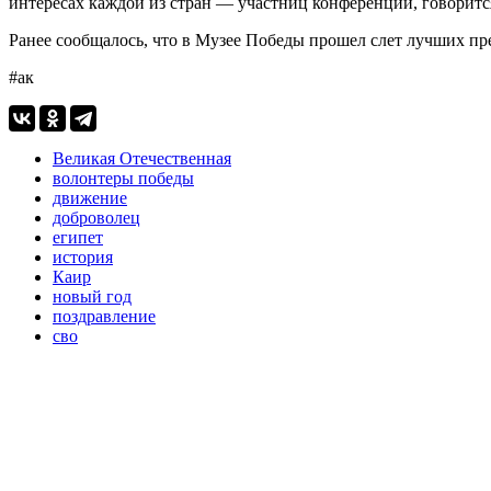
интересах каждой из стран — участниц конференции, говорит
Ранее сообщалось, что в Музее Победы прошел слет лучших п
#ак
Великая Отечественная
волонтеры победы
движение
доброволец
египет
история
Каир
новый год
поздравление
сво