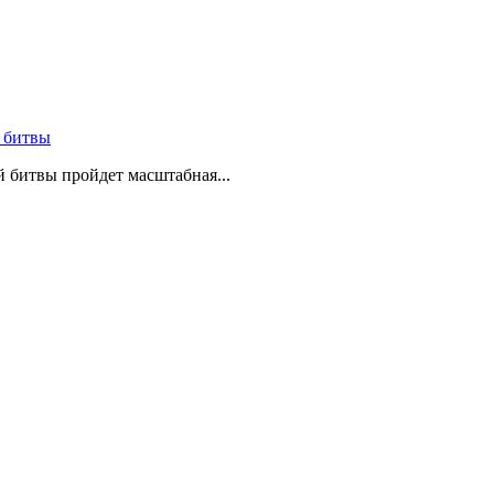
 битвы
й битвы пройдет масштабная...