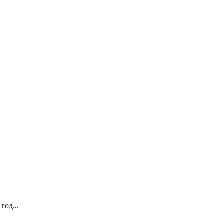
год...