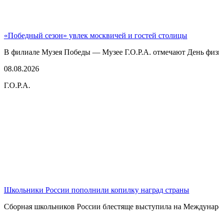
«Победный сезон» увлек москвичей и гостей столицы
В филиале Музея Победы — Музее Г.О.Р.А. отмечают День физк
08.08.2026
Г.О.Р.А.
Школьники России пополнили копилку наград страны
Сборная школьников России блестяще выступила на Междунаро