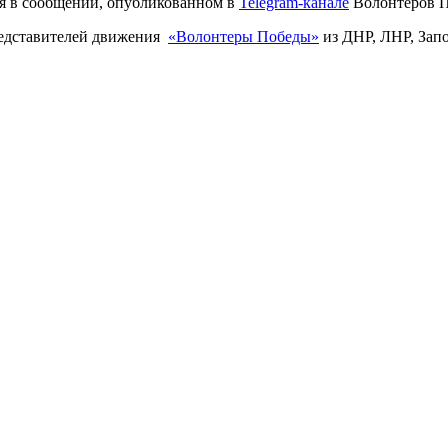
ся в сообщении, опубликованном в
Telegram-канале
Волонтеров П
редставителей движения
«Волонтеры Победы»
из ДНР, ЛНР, Запо