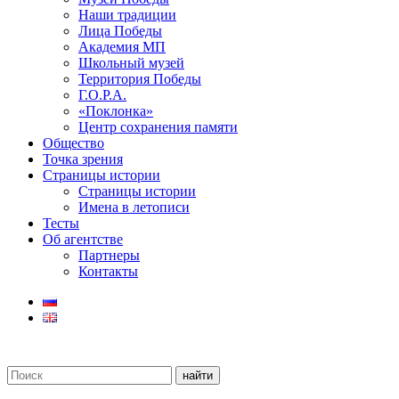
Наши традиции
Лица Победы
Академия МП
Школьный музей
Территория Победы
Г.О.Р.А.
«Поклонка»
Центр сохранения памяти
Общество
Точка зрения
Страницы истории
Страницы истории
Имена в летописи
Тесты
Об агентстве
Партнеры
Контакты