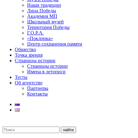
Наши традиции
Лица Победы
Академия МП
Школьный музей
Территория Победы
Г.О.Р.А.
«Поклонка»
Центр сохранения памяти
Общество
Точка зрения
Страницы истории
Страницы истории
Имена в летописи
Тесты
Об агентстве
Партнеры
Контакты