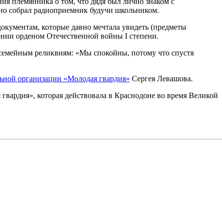
я племянника о том, что дядя был лично знаком с
ьно собрал радиоприемник будучи школьником.
документам, которые давно мечтала увидеть (предметы
дении орденом Отечественной войны I степени.
 семейным реликвиям: «Мы спокойны, потому что спустя
ьной организации «Молодая гвардия»
Сергея Левашова.
вардия», которая действовала в Краснодоне во время Великой