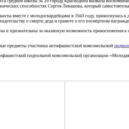
сса средней школы № 29 города Краснодона вызвала воспоминани
ехнических способностях Сергея Левашова, который самостоятел
ахты вместе с молодогвардейцами в 1943 году, прикоснулась к 
видетельству о смерти деда и грамоте о его посмертном награж
ны и признательны за оказанную возможность прикосновения к
ьные предметы участника антифашистской комсомольской
подпол
ифашистской подпольной комсомольской организации «Молодая г