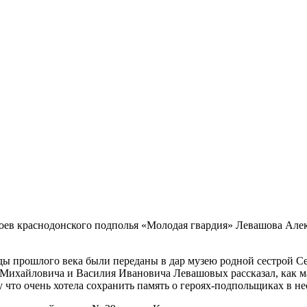
ев краснодонского подполья «Молодая гвардия» Левашова Алек
годы прошлого века были переданы в дар музею родной сестрой
я Михайловича и Василия Ивановича Левашовых рассказал, как м
 что очень хотела сохранить память о героях-подпольщиках в не