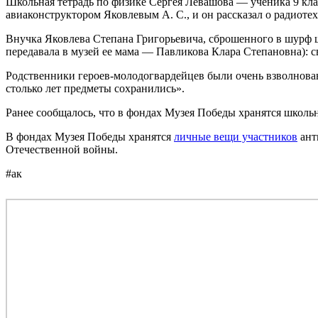
Школьная тетрадь по физике Сергея Левашова — ученика 9 кла
авиаконструктором Яковлевым А. С., и он рассказал о радиот
Внучка Яковлева Степана Григорьевича, сброшенного в шурф ш
передавала в музей ее мама — Павликова Клара Степановна): с
Родственники героев-молодогвардейцев были очень взволнова
столько лет предметы сохранились».
Ранее сообщалось, что в фондах Музея Победы хранятся школ
В фондах Музея Победы хранятся
личные вещи участников
ант
Отечественной войны.
#ак