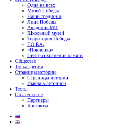
Одна на всех
Музей Победы
Наши традиции
Лица Победы
Академия МП
Школьный музей
Территория Победы
Г.О.Р.А.
«Поклонка»
Центр сохранения памяти
Общество
Точка зрения
Страницы истории
Страницы истории
Имена в летописи
Тесты
Об агентстве
Партнеры
Контакты