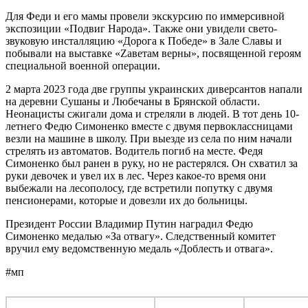
Для Феди и его мамы провели экскурсию по иммерсивной
экспозиции «Подвиг Народа». Также они увидели свето-
звуковую инсталляцию «Дорога к Победе» в Зале Славы и
побывали на выставке «Zаветам верны», посвященной героям
специальной военной операции.
2 марта 2023 года две группы украинских диверсантов напали
на деревни Сушаны и Любечаны в Брянской области.
Неонацисты сжигали дома и стреляли в людей. В тот день 10-
летнего Федю Симоненко вместе с двумя первоклассницами
везли на машине в школу. При выезде из села по ним начали
стрелять из автоматов. Водитель погиб на месте. Федя
Симоненко был ранен в руку, но не растерялся. Он схватил за
руки девочек и увел их в лес. Через какое-то время они
выбежали на лесополосу, где встретили попутку с двумя
пенсионерами, которые и довезли их до больницы.
Президент России Владимир Путин наградил Федю
Симоненко медалью «За отвагу». Следственный комитет
вручил ему ведомственную медаль «Доблесть и отвага».
#мп