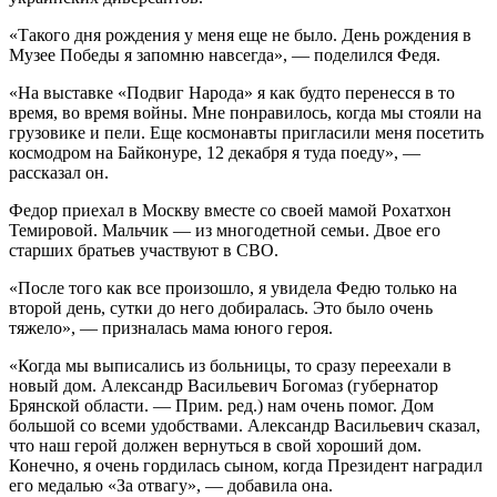
«Такого дня рождения у меня еще не было. День рождения в
Музее Победы я запомню навсегда», — поделился Федя.
«На выставке «Подвиг Народа» я как будто перенесся в то
время, во время войны. Мне понравилось, когда мы стояли на
грузовике и пели. Еще космонавты пригласили меня посетить
космодром на Байконуре, 12 декабря я туда поеду», —
рассказал он.
Федор приехал в Москву вместе со своей мамой Рохатхон
Темировой. Мальчик — из многодетной семьи. Двое его
старших братьев участвуют в СВО.
«После того как все произошло, я увидела Федю только на
второй день, сутки до него добиралась. Это было очень
тяжело», — призналась мама юного героя.
«Когда мы выписались из больницы, то сразу переехали в
новый дом. Александр Васильевич Богомаз (губернатор
Брянской области. — Прим. ред.) нам очень помог. Дом
большой со всеми удобствами. Александр Васильевич сказал,
что наш герой должен вернуться в свой хороший дом.
Конечно, я очень гордилась сыном, когда Президент наградил
его медалью «За отвагу», — добавила она.